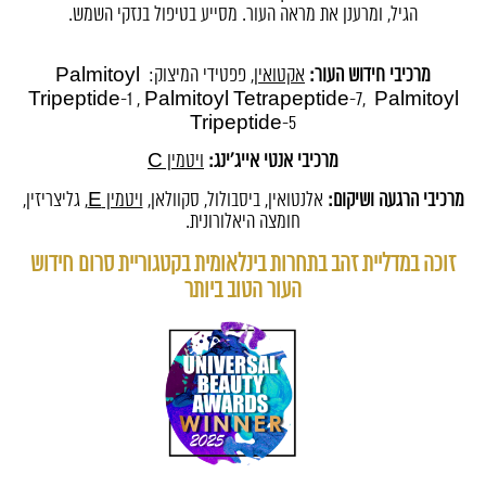
הגיל, ומרענן את מראה העור. מסייע בטיפול בנזקי השמש.
..
מרכיבי חידוש העור:
אקטואין
, פפטידי המיצוק: Palmitoyl
Tripeptide-1 , Palmitoyl Tetrapeptide-7, Palmitoyl
Tripeptide-5
מרכיבי אנטי אייג'ינג:
ויטמין C
מרכיבי הרגעה ושיקום:
אלנטואין, ביסבולול, סקוולאן,
ויטמין E
, גליצריזין,
חומצה היאלורונית.
זוכה במדליית זהב בתחרות בינלאומית בקטגוריית סרום חידוש
העור הטוב ביותר