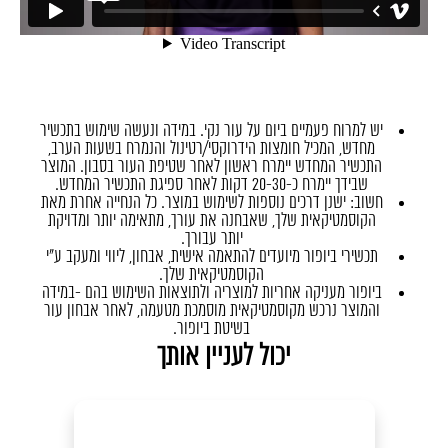
יש למרוח פעמיים ביום על עור נקי. במידה ונעשה שימוש בתכשיר
מחדש, המכיל חומצות הידרוקסי/רטינול והנמרח בשעות הערב,
התכשיר המחדש יימרח ראשון לאחר שטיפת העור בסבון. המוצר
שבידך יימרח כ-20-30 דקות לאחר ספיגת התכשיר המחדש.
חשוב: ישנן דרכים נוספות לשימוש במוצר. כל הנחייה אחרת מאת
הקוסמטיקאית שלך, שאבחנה את עורך, מתאימה יותר ומדויקת
יותר עבורך.
תכשירי ביופור מיועדים להתאמה אישית, אבחון, ליווי ומעקב ע"י
הקוסמטיקאית שלך.
ביופור מעניקה אחריות למוצריה ולתוצאות השימוש בהם -במידה
והמוצר נרכש מקוסמטיקאית מוסמכת מטעמה, לאחר אבחון עור
בשיטת ביופור.
יכול לעניין אותך