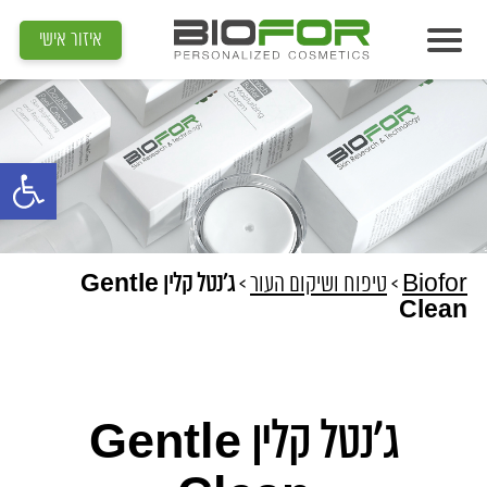
איזור אישי
אודות
מוצרים
פתח סרגל נג
תוצאות
מדיה
מאמרים
Biofor
>
טיפוח ושיקום העור
>
ג'נטל קלין Gentle
Clean
הדרכות
צור קשר
איתור קוסמטיקאית
ג'נטל קלין Gentle