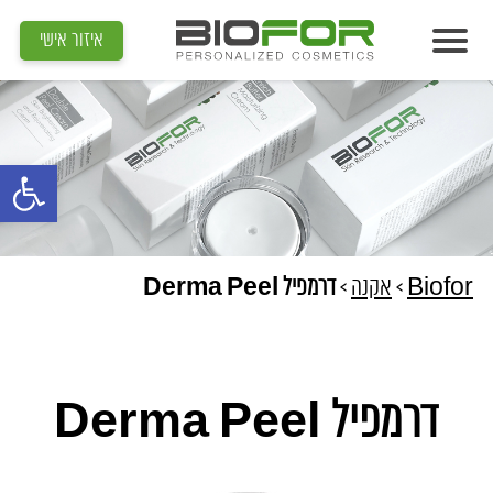
איזור אישי
אודות
מוצרים
פתח סרגל נג
תוצאות
מדיה
מאמרים
Biofor
>
אקנה
>
דרמפיל Derma Peel
הדרכות
צור קשר
דרמפיל Derma Peel
איתור קוסמטיקאית