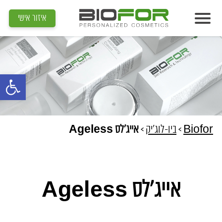
איזור אישי
אודות
מוצרים
פתח סרגל נג
תוצאות
מדיה
מאמרים
Biofor
>
ביו-לוג'יק
>
אייג’לס Ageless
הדרכות
צור קשר
אייג'לס Ageless
איתור קוסמטיקאית