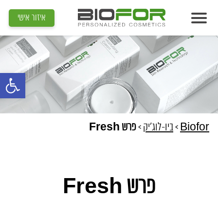
איזור אישי
אודות
מוצרים
פתח סרגל נג
תוצאות
מדיה
מאמרים
Biofor
>
ביו-לוג'יק
>
פרש Fresh
הדרכות
צור קשר
פרש Fresh
איתור קוסמטיקאית