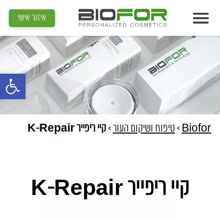
איזור אישי
אודות
מוצרים
פתח סרגל נג
תוצאות
מדיה
מאמרים
Biofor
>
טיפוח ושיקום העור
>
קיי ריפייר K-Repair
הדרכות
צור קשר
קיי ריפייר K-Repair
איתור קוסמטיקאית