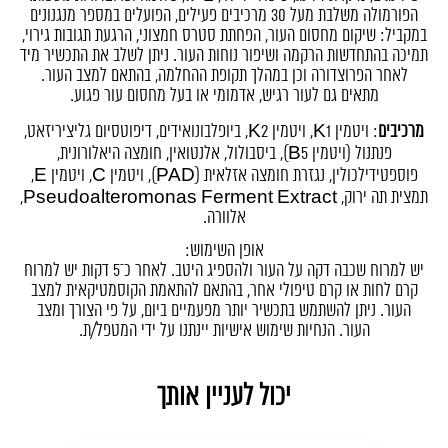
הפורמולה משלבת מעל 30 מרכיבים פעילים, הפועלים במספר מנגנונים
במקביל: שיקום מחסום העור, הפחתת סטרס חמצוני, הרגעת תגובות גירוי,
תמיכה בהתחדשות הרקמה ושיפור נוחות העור. ניתן לשלב את התכשיר מיד
לאחר הפרוצדורה וכן במהלך תקופת ההחלמה, בהתאם למצב העור.
מתאים גם לעור רגיש, אדמומי או בעל מחסום עור פגוע.
מרכיבים
: ויטמין K1, ויטמין K2, ביופלבונואידים, דיפוטסיום גליציריזאט,
פנתנול (ויטמין B5), ביסבולול, אלנטואין, חומצה היאלורונית,
פוספטידילכולין, נגזרת חומצה אזלאית (PAD), ויטמין C, ויטמין E,
תמצית תה ירוק, Pseudoalteromonas Ferment Extract,
אלוורה.
אופן השימוש:
יש למרוח שכבה דקה על העור ולהספיג היטב. לאחר כ־5 דקות יש למרוח
קרם לחות או קרם טיפולי אחר, בהתאם להתאמת הקוסמטיקאית למצב
העור. ניתן להשתמש בתכשיר יותר מפעמיים ביום, על פי הצורך ומצב
העור. הנחיות שימוש אישיות יינתנו על ידי המטפל/ת.
יכול לעניין אותך