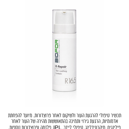
תכשיר טיפולי להרגעת העור ולשיקום לאחר פרוצדורות. מיועד להפחתת
אדמומיות, הרגעת גירוי ותמיכה בהתאוששות מהירה של העור לאחר
פילינגים, מיקרונידלינג, טיפולי לייזר, IPL, פלזמה ופרוצדורות נוספות.