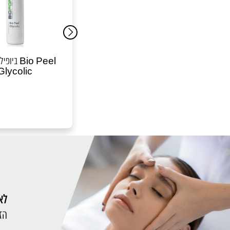
אזו פיל Azo Peel
ביופיל גלי
Glycolic
לאי
הז