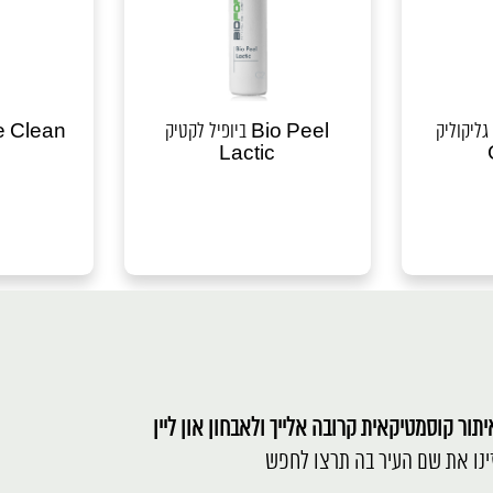
קוליק Bio Peel
ביופיל לקטיק Bio Peel
ג'נטל קלין n
Lactic
תור קוסמטיקאית קרובה אלייך ולאבחון און ליין
ינו את שם העיר בה תרצו לחפש