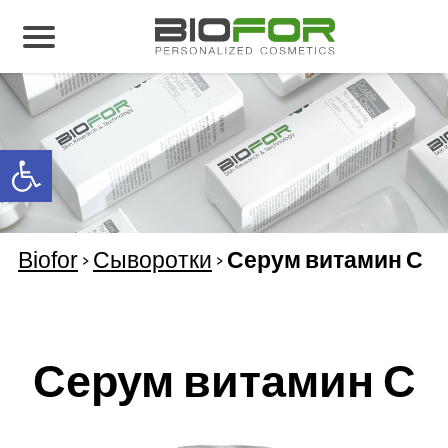
О нас
Продукция
Open toolbar
Результаты лечения
Свяжитесь с нами
Biofor
>
Сыворотки
>
Серум витамин С
Серум витамин С