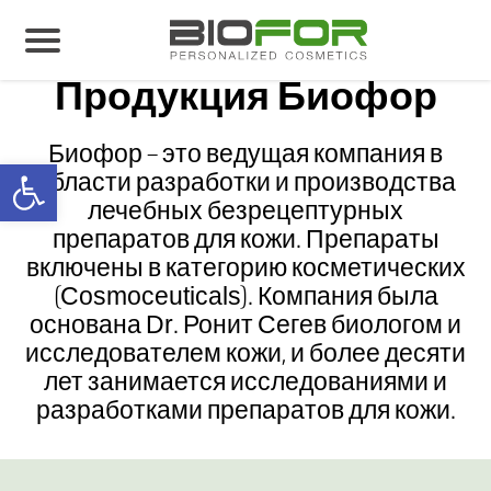
Biofor
>
Продукция Биофор
О нас
Продукция Биофор
Продукция
Биофор – это ведущая компания в
Open toolbar
Результаты лечения
области разработки и производства
лечебных безрецептурных
Свяжитесь с нами
препаратов для кожи. Препараты
включены в категорию косметических
(Cosmoceuticals). Компания была
основана Dr. Ронит Сегев биологом и
исследователем кожи, и более десяти
лет занимается исследованиями и
разработками препаратов для кожи.