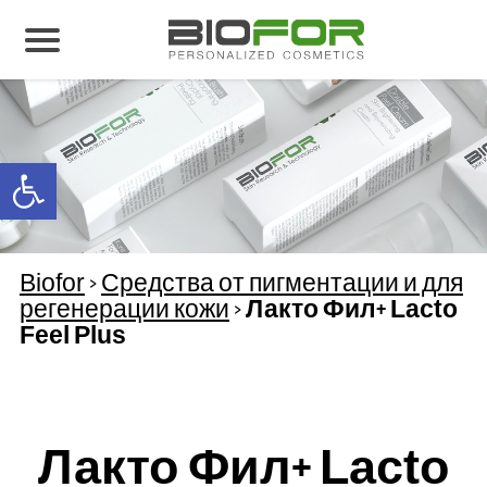
О нас
Продукция
Open toolbar
Результаты лечения
Свяжитесь с нами
Biofor
>
Средства от пигментации и для
регенерации кожи
>
Лакто Фил+ Lacto
Feel Plus
Лакто Фил+ Lacto