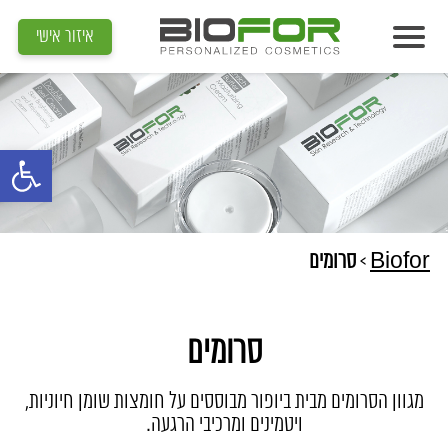
איזור אישי
אודות
מוצרים
פתח סרגל נג
תוצאות
מדיה
מאמרים
Biofor
>
סרומים
הדרכות
סרומים
צור קשר
איתור קוסמטיקאית
מגוון הסרומים מבית ביופור מבוססים על חומצות שומן חיוניות,
ויטמינים ומרכיבי הרגעה.