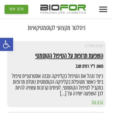
Biofor
>
ניוזלטר מקצועי לקוסמטיקאיות
איזור אישי
אודות
מוצרים
ניוזלטר מקצועי לקוסמטיקאיות
פתח סרגל נג
תוצאות
07/06/2026
מדיה
השפעת תרופות על הטיפול הקוסמטי
מאמרים
מאת: ד"ר רונית שגב
הדרכות
כיצד ננהל את הטיפול בקליניקה ונבנה אסטרטגיית טיפול
ביתי כאשר מטופלת בקליניקה הקוסמטית נוטלת תרופות
צור קשר
במקביל לטיפול הקוסמטי, לעיתים קרובות עשויה להיות
לכך השפעה ישירה על […]
איתור קוסמטיקאית
קרא עוד