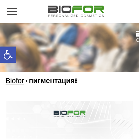
О нас
Продукция
Open toolbar
Результаты лечения
Свяжитесь с нами
Biofor
>
пигментация8