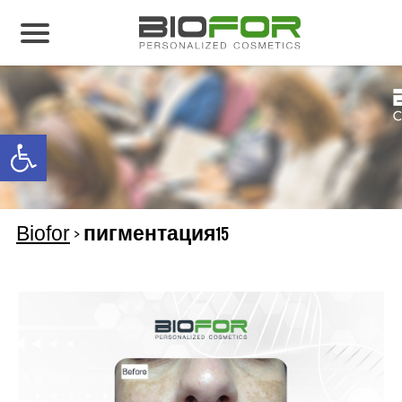
О нас
Продукция
Open toolbar
Результаты лечения
Свяжитесь с нами
Biofor
>
пигментация15