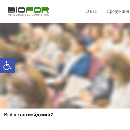
О нас
Продукция
Open toolbar
Biofor
>
антиэйджинг2