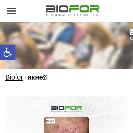
О нас
Продукция
Open toolbar
Результаты лечения
Свяжитесь с нами
Biofor
>
акне21