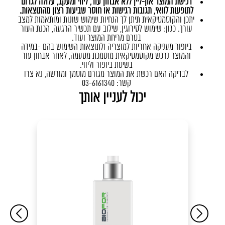
רכישת המוצר און-ליין ללא אבחון עור, ליווי ומעקב, עלולה לגרום
לתופעות לוואי, תגובות רגישות או חוסר שביעות רצון מהתוצאות.
יתכן והקוסמטיקאית תיתן לך הנחיות שימוש שונות ומותאמות למצב
עורך. כגון: שימוש לסירוגין, שילוב עם תכשיר הרגעה, הכנת העור
בטרם מריחת המוצר ועוד.
ביופור מעניקה אחריות למוצריה ולתוצאות השימוש בהם -במידה
והמוצר נרכש מקוסמטיקאית מוסמכת מטעמה, לאחר אבחון עור
בשיטת ביופור וליווי.
לבדיקה האם רכשת את המוצר מגורם מוסמך ומורשה, נא צרו
קשר: 03-6161340
יכול לעניין אותך