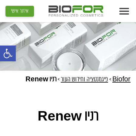
איזור אישי
אודות
מוצרים
פתח סרגל נג
תוצאות
מדיה
מאמרים
Biofor
>
פיגמנטציה וחידוש העור
>
רניו Renew
הדרכות
צור קשר
רניו Renew
איתור קוסמטיקאית