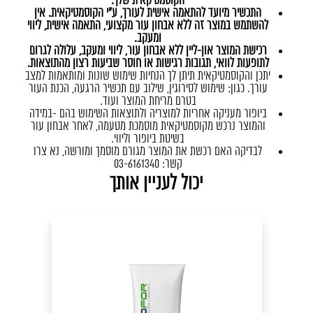
הקוסמטיקאית שלך.
התכשיר מיועד להתאמה אישית לעורך, ע"י הקוסמטיקאית. אין
להשתמש במוצר זה ללא אבחון עור מקצועי, התאמה אישית, ליווי
ומעקב.
רכישת המוצר און-ליין ללא אבחון עור, ליווי ומעקב, עלולה לגרום
לתופעות לוואי, תגובות רגישות או חוסר שביעות רצון מהתוצאות.
יתכן והקוסמטיקאית תיתן לך הנחיות שימוש שונות ומותאמות למצב
עורך. כגון: שימוש לסירוגין, שילוב עם תכשיר הרגעה, הכנת העור
בטרם מריחת המוצר ועוד.
ביופור מעניקה אחריות למוצריה ולתוצאות השימוש בהם -במידה
והמוצר נרכש מקוסמטיקאית מוסמכת מטעמה, לאחר אבחון עור
בשיטת ביופור וליווי.
לבדיקה האם רכשת את המוצר מגורם מוסמך ומורשה, נא צרו
קשר: 03-6161340
יכול לעניין אותך