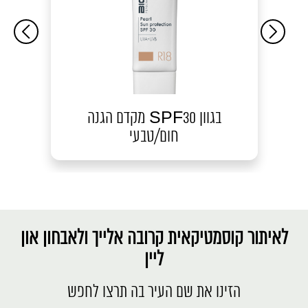
מקדם הגנה SPF30 בגוון
קר
חום/טבעי
לאיתור קוסמטיקאית קרובה אלייך ולאבחון און
ליין
הזינו את שם העיר בה תרצו לחפש