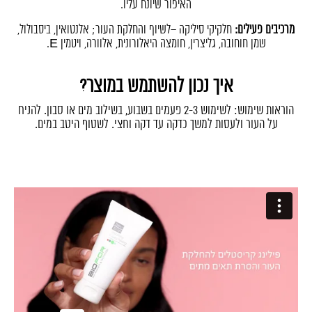
האיפור שיונח עליו.
..
מרכיבים פעילים:
חלקיקי סיליקה –לשיוף והחלקת העור; אלנטואין, ביסבולול,
שמן חוחובה, גליצרין, חומצה היאלורונית, אלוורה, ויטמין E.
איך נכון להשתמש במוצר?
הוראות שימוש: לשימוש 2-3 פעמים בשבוע, בשילוב מים או סבון. להניח
על העור ולעסות למשך כדקה עד דקה וחצי. לשטוף היטב במים.