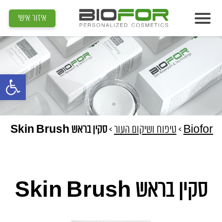
איזור אישי
אודות
מוצרים
פתח סרגל נג
תוצאות
מדיה
מאמרים
Biofor
>
טיפוח ושיקום העור
>
סקין בראש Skin Brush
הדרכות
צור קשר
סקין בראש Skin Brush
איתור קוסמטיקאית