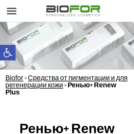
О нас
Продукция
Open toolbar
Результаты лечения
Свяжитесь с нами
Biofor
>
Средства от пигментации и для
регенерации кожи
>
Ренью+ Renew
Plus
Ренью+ Renew