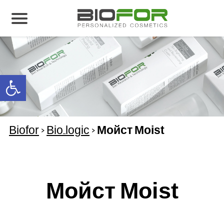
О нас
Продукция
Open toolbar
Результаты лечения
Свяжитесь с нами
Biofor
>
Bio_logic
>
Мойст Moist
Мойст Moist