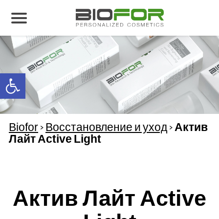
О нас
Продукция
Open toolbar
Результаты лечения
Свяжитесь с нами
Biofor
>
Восстановление и уход
>
Актив
Лайт Active Light
Актив Лайт Active