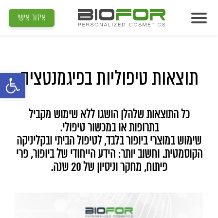
Biofor
>
פיגמנטציה
איזור אישי
אודות
מוצרים
תוצאות טיפוליות בפיגמנטציה
פתח סרגל נג
תוצאות
מדיה
כל התוצאות שלהלן הושגו ללא שימוש מקביל
מאמרים
בתרופות או במכשור טיפולי.
שימוש במוצרי ביופור בלבד, לטיפול הביתי ובקליניקה
הדרכות
הקוסמטית. וחשוב יותר: הידע הייחודי של ביופור, פרי
פיתוח, מחקר וניסיון של 20 שנה.
צור קשר
איתור קוסמטיקאית