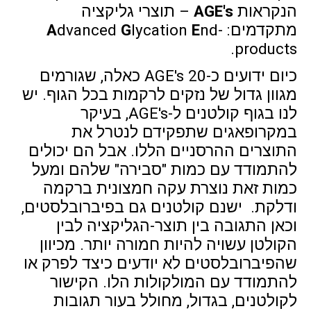
הנקראות
AGE's
– תוצרי גליקציה
מתקדמים:
nd-
E
lycation
G
dvanced
A
products.
כיום ידועים כ-20 AGE's כאלה, שגורמים
מגוון גדול של נזקים לרקמות בכל הגוף. יש
לנו בגוף קולטנים ל-AGE's, בעיקר
במקרופאגים שתפקידם לנטרל את
התוצרים ההרסניים הללו. אבל הם יכולים
להתמודד עם כמות "סבירה" שלהם ומעל
כמות זאת נוצרת עקה חמצונית ברקמה
ודלקת. ישנם קולטנים גם בפיברובלסטים,
וכאן התגובה בין תוצר-הגליקציה לבין
הקולטן עשויה להיות חמורה יותר. מכיוון
שהפיברובלסטים לא יודעים כיצד לפרק או
להתמודד עם המולקולות הלו. הקישור
לקולטנים, בגדול, מחולל בעור תגובות