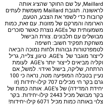
Maillard, על שם החוקר שהציג אותה
לראשונה. תגובת Maillard משמשת לעתים
קרובות כדי לשפר את הצבע, הטעם,
הארומה והמרקם של מזונות. עם זאת, כמות
משמעותית של AGEs נוצרת כאשר סוכרים
מבושלים עם חלבונים. צורת הבישול
משחקת תפקיד חשוב: חשיפה
לטמפרטורות גבוהות ולחות נמוכה הביאה
לייצור מוגבר של AGE’s. טיגון, צלייה, גריל
וקליה מביאים לייצור יותר AGE’s לעומת
הרתחה, שליקה, בישול ואידוי. למשל, אם
נעיין בטבלה המופיעה מטה, נראה כי 100
גרם בקר חי מכילים 707 קילו-יחידות (זו
יחידת המדידה) של AGE’s. אותה כמות של
בקר מבושל מכיל 2443 קילו-יחידות. בקר
צלוי באותה כמות מכיל 6071 קילו-יחידות!