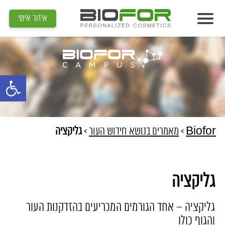
איזור אישי
אודות
מוצרים
פתח סרגל נג
תוצאות
מדיה
מאמרים
Biofor
>
מאמרים בנושא חידוש העור
>
גליקציה
הדרכות
צור קשר
גליקציה
איתור קוסמטיקאית
גליקציה – אחד הגורמים המכריעים בהזדקנות העור
והגוף כולו