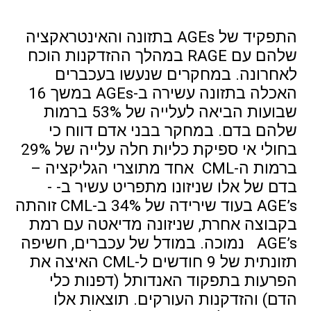
התפקיד של AGEs בתזונה והאינטראקציה
שלהם עם RAGE במהלך ההזדקנות הוכח
לאחרונה. במחקרים שנעשו בעכברים
האכלה בתזונה עשירה ב-AGEs במשך 16
שבועות הביאה לעלייה של 53% ברמות
שלהם בדם. במחקר בבני אדם דווח כי
בחולי אי ספיקת כליות חלה עלייה של 29%
ברמות ה-CML אחד מתוצרי הגליקציה –
בדם של אלו שניזונו מתפריט עשיר ב- -
AGE’s בעוד שירידה של 34% ב-CML זוהתה
בקבוצה אחרת, שניזונה מדיאטה עם רמת
AGE’s נמוכה. במודל של עכברים, חשיפה
תזונתית של 9 חודשים ל-CML האיצה את
הפרעות בתפקוד האנדותל (דפנות כלי
הדם) והזדקנות העורקים. תוצאות אלו