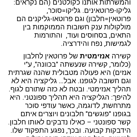
והמשרתות אותנו כקולטנים (הם נקראים:
גליקו-פרוטאינים. גליקו=סוכר,
פרוטאין=חלבון) וגם פרוטאו-גליקנים הם
מולקולות ענק חשובות הממוקמות בין
התאים, בסחוסים ועוד, והתורמות
לגמישות, נפח והידרציה.
קשירה
אנזימטית
של פרוטאין לחלבון
(כלומר, קשירה שנעשתה "בכוונה", ע"י
אנזים) היא פעולה מטבולית שהנה שגרתית
וגם חשובה לגופנו. אבל… גליקציה היא לא
תהליך אנזימטי. ובטח לא כזה שתורם לגוף.
להיפך: הגליקציה היא תהליך ספונטני. היא
מתרחשת, לדוגמה, כאשר עודפי סוכר
בגופנו "פוגשים" חלבונים ויוצרים איתם
קשר ספונטני – כאילו נדבקים לאותו חלבון.
הידבקות קבועה. ובכך, נפגע התפקוד שלו.