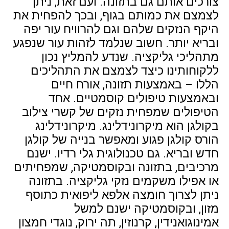
צורכים אותם גם בתזונה. ועם זאת, ניתן
לצמצם את כמותם בגוף, ובכך להפחית את
היקף הנזקים שלהם וגם להרוויח עור יפה
ובריא יותר. חשוב שנלמד לזהות עור שנפגע
מתהליכי גליקציה. שנדע להמליץ נכון
ללקוחותינו כיצד לצמצם את התהליכים
הללו – באמצעות תזונה, אורח חיים
ובאמצעות טיפולים קוסמטיים. אחד
הטיפולים שמפחית נזקים של קשרי צילוב
בקולגן הוא מיקרונידלינג. מיקרונידלינג
הורס קולגן פגוע ומאפשר בנייה של קולגן
חדש ובריא. גם טכנולוגית גלי רדיו. ישנם
מרכיבים, בתזונה ובקוסמטיקה, שמפחיתים
או אפילו משקמים נזקי גליקציה. בתזונה
ניתן לצרוך חומצה אלפא ליפואית כתוסף
מזון, ובקוסמטיקה ישנם למשל
אמינוגואנידין, קרנוזין, תה ירוק, נוגדי חמצון