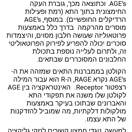
AGE's. וכתוצאה מכך, גוברת העקה
החימצונית בתוך התא (רמת ופעילות
הרדיקלים החופשיים). במוסף, AGE's
מוסרים מהרקמה בדרך כלל באמצעות
פרוטאוליזה שעושה חלבון מסוים, והיצמדות
סוכרים יכולה להפריע לפירוק הפרוטאוליטי
זה, ולתרום לעלייה נוספת בתכולת
החלבונים המסוכררים שבתאים.
הקולטן בממברנות התאים שמזהה את ה-
AGE's נקרא RAGE, ה-R הוא עבור המילה
רצפטור Receptor. האינטראקציה בין AGE
לקולטן שלו משנה את תפקודי התא
והאברונים שבתוכו בעיקר באמצעות
מולקולות דלקתיות, מה שמוביל להזדקנות
של התא עצמו.
למעשה, נוגדי חמצון קשורים לנזקי גליקציה