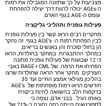
מצביעות על כך שתזונה המגבילה את רמות
ה-AGEs יכולה להוות דרך יעילה להפחתת
עומס ה-AGE בגוף האדם.
פעילות גופנית ותהליכי גליקציה
מחקרים רבים הראו קשר בין פעילות גופנית
לבין הפחתת רמות ה- AGE’s בגוף. זה נחקר
הן בחולי סוכרת והן באנשים בריאים,
במהלך ההתבגרות. במחקר בחולדות, הראו
כי 12 שבועות של פעילות גופנית מתונה
הפחיתו את הרמה של CML ו-RAGE באבי
העורקים. מחקר אחר הראה שחולדות שרצו
בהליכון מגילאי אמצע החיים ועד 35
חודשים הראו רמות מופחתות של AGE’s
ברקמות הלב בהשוואה לחיות ביקורת
באותו הגיל . בבני אדם, נצפה כי
לספורטאים הייתה רמה נמוכה ב-21% של