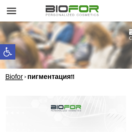
О нас
Продукция
Open toolbar
Результаты лечения
Свяжитесь с нами
Biofor
>
пигментация11