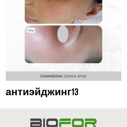
антиэйджинг13