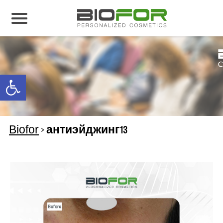
О нас
Продукция
Open toolbar
Результаты лечения
Свяжитесь с нами
Biofor
>
антиэйджинг13