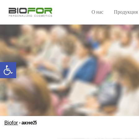
О нас
Продукция
Open toolbar
Biofor
>
акне25