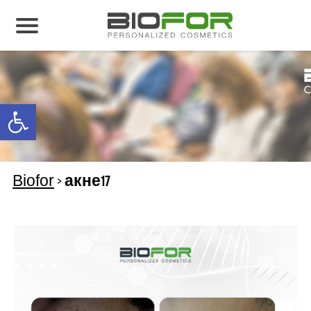
О нас
Продукция
Open toolbar
Результаты лечения
Свяжитесь с нами
Biofor
>
акне17