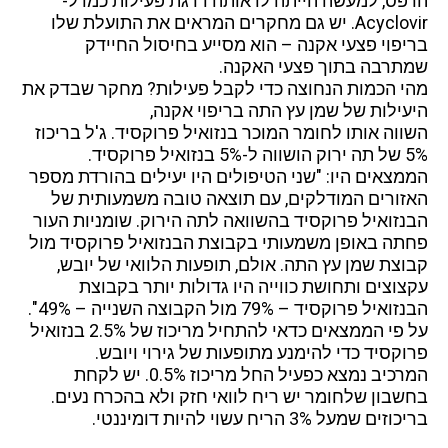
הרפס, למעשה הייתה לו אותה דרגת פעילות כמו ל-
Acyclovir. יש גם מחקרים המראים את התועלת שלו
בריפוי פצעי אקנה – הוא מסייע בחיסול החיידק
שמתרבה בתוך פצעי האקנה.
מהי הכמות הנחוצה כדי לקבל פעילות? מחקר שבדק את
היעילות של שמן עץ התה בריפוי אקנה,
השווה אותו לחומר המוכר בנזואיל פרוקסיד. ג'ל בריכוז
5% של תה ירוק הושווה ל-5% בנזואיל פרוקסיד.
הממצאים היו: "שני הטיפולים היו יעילים בהורדת מספר
האזורים המודלקים, עם תוצאה טובה משמעותית של
הבנזואיל פרוקסיד בהשוואה לתה הירוק. שומניות העור
פחתה באופן משמעותי בקבוצת הבנזואיל פרוקסיד מול
קבוצת שמן עץ התה. אולם, תופעות הלוואי של יובש,
עקצוצים ותחושת כווייה היו גדולות יותר בקבוצת
הבנזואיל פרוקסיד – 79% מול הקבוצה השנייה – 49%".
על פי הממצאים כדאי להתחיל מריכוז של 2.5% בנזואיל
פרוקסיד כדי להימנע מתופעות של גירוי ויובש.
המרכיב נמצא כפעיל החל מריכוז 0.5%. יש לקחת
בחשבון שלחומר יש ריח לוואי חזק ולא בהכרח נעים.
בריכוזים שמעל 3% הריח עשוי להיות דומיננטי.