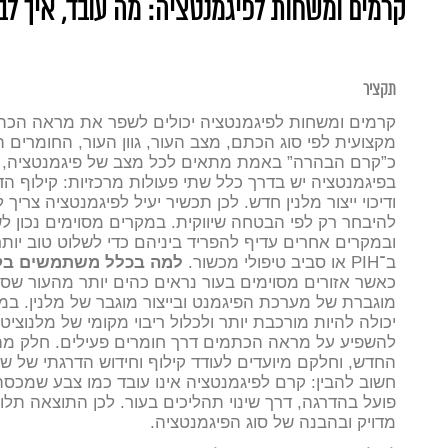
קרמים ומשחות לפיגמנטציה: מה עובד, איך לב
תקציר
קרמים ומשחות לפיגמנטציה יכולים לשפר את מראה הכת
מקצועית לפי סוג הכתם, מצב העור, גוון העור, החומרים ה
כ”קרם הבהרה” באמת מתאים לכל מצב של פיגמנטציה, ול
בפיגמנטציה יש בדרך כלל שתי פעולות מרכזיות: קילוף ה
ודיכוי ייצור מלנין חדש. לכן תכשיר יעיל לפיגמנטציה צריך
להיבחר רק לפי הבטחה שיווקית. במקרים מסוימים נכון לש
ובמקרים אחרים עדיף להפריד ביניהם כדי לשלוט טוב יותר 
ב־PIH או סביב טיפולי מכשור.
למה בכלל משתמשים בקר
כאשר אזורים מסוימים בעור נראים כהים יותר מהעור שס
מוגברת של מערכת הפיגמנט ובייצור מוגבר של מלנין. במ
יכולה להיות מורכבת יותר ולכלול ריבוי מקומי של מלנוציטי
להשפיע על מראה הכתמים דרך חומרים פעילים. חלק מהח
החדש, וחלקם מיועדים לעודד קילוף וחידוש הדרגתי של ש
חשוב להבין: קרם לפיגמנטציה אינו עובד כמו צבע שמכסה 
פועל בהדרגה, דרך שינוי תהליכים בעור. לכן התוצאה ת
מדויק ובהבנה של סוג הפיגמנטציה.