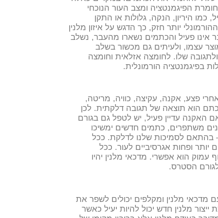
 חומרת הפיגמנטציה ומצב העור הנוכחי
, כמו היריון, הנקה, גלולות או התקן
ההורמונלי יותר חזק, כך הדגש על איזון מלנין
ר אינו פעיל והכתמים נשארו מהעבר, נשלב
צר עצמו, ולעיתים גם מכשור בשלב
לתגובה שלו.
לחומצה אזלאית וחומצה
לות בפיגמנטציה הורמונלית.
חרי פצע, אקנה, עקיצה, כוויה, מריטה,
הכתם הוא תוצאה של תגובה דלקתית.
לכן
 האקנה עדיין פעיל, יש לטפל גם בגורם
נים משתפרים, כתמים חדשים ימשיכו
ים – בהתאם לסמיכות שלנו לדלקת. ככל
יותר ופחות אגרסיביים לעור. ככל
חודשים ומעלה) קילוף עמוק הוא אפשרי. מדכאי מלנין יהיו
לגורם הסטרס.
ם מדכאי מלנין ומקלפים יכולים לשפר את
ייצור מלנין חדש יכול להיות יעיל כאשר