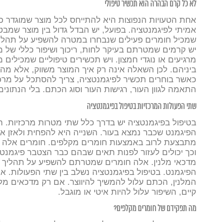
לא כל קרם הבהרה הוא תכשיר טיפולי
אחת הטעויות הנפוצות היא להתייחס לכל מוצר שמוגדר כ”
אמיתי לפיגמנטציה. בפועל, יש הבדל גדול בין מוצר שמבט
שמכיל חומרים פעילים שנבחרו במטרה להשפיע על תהליך יי
יש קרמים שמטרתם בעיקר לחות, ריכוך ושיפור כללי של 
מרגיעים או נוגדי חמצון. ויש תכשירים טיפוליים שמכילים 
ביניהם. לכן השאלה אינה רק איך המוצר משווק, אלא מה 
כאשר בוחרים תכשיר לפיגמנטציה, צריך להסתכל על מרכי
התאמה לגוון העור, רגישות העור וסוג הכתם. בלי הנתוני
שתי הפעולות המרכזיות בטיפול בפיגמנטציה
בטיפול בפיגמנטציה יש בדרך כלל שתי מטרות מרכזיות. הר
הפיגמנט שכבר נמצא בעור. השנייה היא להפחית ולאזן את
מתבצעת לרוב באמצעות חומרים מקלפים. חומרים אלה מס
וכך יכולים לעזור לפנות תאים שבהם כבר הצטבר פיגמנט.
מדכאי מלנין. אלה חומרים שמטרתם להשפיע על תהליך יי
הפיגמנט.
בטיפול בפיגמנטציה נשלב בין שתי הפעולות. א
המלנין, הכתם עלול להמשיך להיווצר. אם רק מדכאים מלנ
קיים, השיפור עלול להיות איטי או מוגבל.
מה תפקידם של חומרים מקלפים?