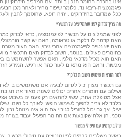
אינו בהכרח החומר הנכון ביותר.
עם המרכיב הידרוקינון 
פיגמנטצית-ריבאונד, כלומר שיפור מהיר ולאחר מכן הבע
ככל שמדובר בהידרוקינון, יהיה רופא, שהוסמך להבין ולע
מה צריך לבדוק לפני שממליצים על תכשיר?
לפני שממליצים על תכשיר לפיגמנטציה, כדאי לבדוק כמה 
האם קדמה לו דלקת או טראומה, האם יש קשר הורמונלי, 
האם יש נטייה לפיגמנטציה אחרי גירוי, האם העור מגור
בחומרים פעילים.
בנוסף, חשוב לבדוק האם התכשיר מיועד
האם הוא מכיל מדכאי מלנין, האם אפשר להשתמש בו בקיץ
מכשור, והאם הוא מתאים לעור כהה או רגיש.
המידע הזה 
למה הוראות שימוש חשובות כל כך?
גם תכשיר מצוין יכול לגרום לבעיה אם משתמשים בו לא נכ
ושילוב עם חומרים אחרים יכולים לשנות מאוד את תגובת 
אצל מטופלת אחת, עשוי להתאים רק פעמיים בשבוע אצ
בלבד לא צריך להפוך לשימוש חופשי לאורך כל היום. שילו
יעיל, אך גם יכול להוביל לגירוי אם הוא אינו מנוהל נכון.
לכ
טכני. הן אלה שקובעות אם החומר הפעיל יעבוד בצורה מבוק
שילוב קרמים עם טיפולי מכשור
כאשר משלבים קרמים לפיגמנטציה עם טיפולי מכשור, צריך