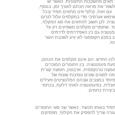
ל תאים מהשכבות החיצוניות. כאשר יש
 לשפר את מראה הכתם לאורך זמן.
בנוסף,
עם זאת, קילוף אינו מתאים תמיד ובכל
 בעור מגורה, רגיש, כהה או כזה שנוטה לפתח PIH, שימוש אגרסיבי מדי במקלפים עלול לגרום
נטציה. לכן חשוב להתאים את סוג המקלף,
עוד, שחומרים מקלפים משפיעים רק על
מנטציה גם בין האפידרמיס לדרמיס
 במכון הקוסמטי לא יגיע לשכבת העור
ת.
לנין החדש. הם אינם מקלפים את הכתם,
פעת פיגמנטציה.
בין החומרים המוכרים
חומצה טרנקסמית, ארבוטין, חומצה קוג’ית
ה לסוגים שונים ונסיבות שונות של
מיוחד במצבים שבהם המלנוציטים פעילים
רמונלית, בפיגמנטציה לאחר דלקת, בכתמי
ביצירת כתמים.
תמיד באותו תכשיר. כאשר שני סוגי החומרים
ורה וצריך להפסיק את הקילוף, מפסיקים