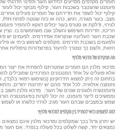
חומרים מקלפים מסייעים לחידוש העור ולפינוי הדרגתי ש
פיגמנט שהצטבר בשכבות העור, קילוף מבוקר יכול לעזור
קילוף יכול לשפר את חדירתם של חומרים פעילים אחרים.
מצב.
לגירוי, ודלקת או סטרס בעור יכולים דווקא להחמיר פיגמ
הריכוז, תדירות השימוש והשלב שבו משתמשים בו.
נציין 
שכבת העור העליונה שנקראת אפידרמיס. לפעמים יש פיג
ולפעמים בשכבת הדרמיס. מקלפים לשימוש ביתי או פילינג
הזאת, ולשם כך נצטרך להיעזר בפרוצדורות טיפוליות אחרו
מה תפקידם של מדכאי מלנין?
מדכאי מלנין הם חומרים שמטרתם להפחית את ייצור המ
אלא פועלים על אחד המנגנונים המרכזיים שמובילים להו
בתחום זה ניתן למצוא הידרוקינון (בשימוש רפואי בלבד), 
וחומצה אזלאית. לכל אחד מהם יש יתרונות יחודים, והתאמ
פיגמנטציה ולגוונים שונים של העור.
מדכא מלנין חשוב ב
וממשיכים לייצר פיגמנט. זה יכול לקרות בפיגמנטציה הו
שמש ובמצבים שבהם העור מגיב לגירוי כלשהו או לשמש 
למה לפעמים כדאי להפריד בין מקלפים למדכאי מלנין?
יש יתרון גדול בכך שמקלפים ומדכאי מלנין אינם נמצאים 
נמצאים יחד, קשה לשלוט בכל פעולה בנפרד. אם העור מג