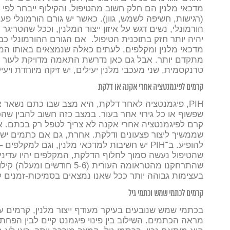
מדכאי מלנין הם חלק חשוב מהטיפול, והקילוף ייבחר לפי
(רגישות, חשיפה לשמש, גוון). כאשר יש גורם הורמונלי פעיל
הורמונלי, נשים דגש על איזון ייצור המלנין, וככל שהטריגר 
יהיה יותר חזק בתוכנית הטיפול.
אם הגורם ההורמונלי כב
מדכאי מלנין ומקלפים, לעתים כאלה שנמצאים באותו המו
מתקדם יותר. אבל גם כאן נדרשת התאמה מדויקת לעור ו
טרנקסמית, שני מעכבי מלנין יעילים, יש זיקה מיוחדת ויעי
קרמים לפיגמנטציה אחרי אקנה או דלקת
PIH, פיגמנטציה לאחר דלקת, היא מצב שבו כתם נשאר א
שפשוף או כל גירוי אחר בעור. במצב כזה חשוב להבין ש
קרם לפיגמנטציה אחרי אקנה לא צריך לטפל רק בכתם. אם
שממשיך ליצור פצעונים ודלקת. אחרת, גם אם כתמים יש
להופיע.
ב־PIH יש חשיבות למדכאי מלנין, וגם למקלפ
שהטיפול נעשה סמוך לחלוף הדלקת, המקלפים יהיו עדינים 
שהתרחקנו מהטראומה העורית (5-6 
בעצימות גבוהה יותר ככל שאנו נמצאים בסמיכות-זמנים 
קרמים לכתמי שמש וכתמי גיל
בכתמי שמש שנובעים בעיקר מעודף ייצור מלנין, קרמים ע
מראה הכתמים. השילוב בין פינוי פיגמנט קיים לבין הפחתת 