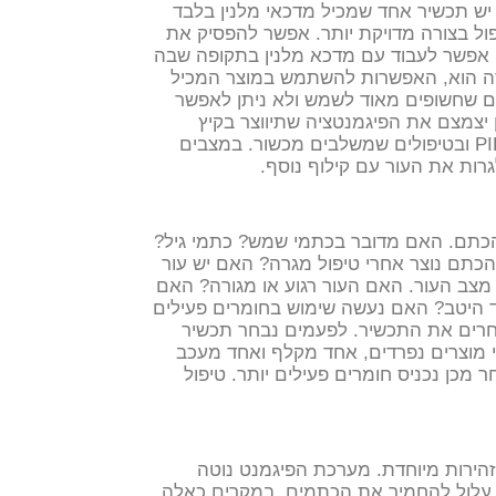
יש תכשיר אחד שמכיל מדכאי מלנין בלבד
ול בצורה מדויקת יותר. אפשר להפסיק את
 אפשר לעבוד עם מדכא מלנין בתקופה שבה
דה הוא, האפשרות להשתמש במוצר המכיל
ים שחשופים מאוד לשמש ולא ניתן לאפשר
צמצם את הפיגמנטציה שתיווצר בקיץ
ההפרדה הזו חשובה במיוחד בעור כהה, ב־PIH ובטיפולים שמשלבים מכשור. במצבים
גרות את העור עם קילוף נוסף.
הכתם. האם מדובר בכתמי שמש? כתמי גיל?
או דלקת? האם הכתם נוצר אחרי טיפול מגרה? האם יש עור
מצב העור. האם העור רגוע או מגורה? האם
 היטב? האם נעשה שימוש בחומרים פעילים
חרים את התכשיר. לפעמים נבחר תכשיר
י מוצרים נפרדים, אחד מקלף ואחד מעכב
ר מכן נכניס חומרים פעילים יותר. טיפול
בזהירות מיוחדת. מערכת הפיגמנט נוטה
די עלול להחמיר את הכתמים.
במקרים כאלה