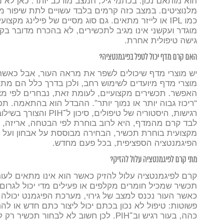
הוא מותאם נכון.
בכתמי גיל, המצב מורכב יותר. כאן לא מ
מלנוציטים. במצב כזה קרמים בלבד עשויים לתת שיפור מוגבל
כמו IPL או לייזר מתאים. גם סוג מסיים של פילינג מקצועי נקודתי וממוקם יכול לעזור.
מוגדר ועקשני אינו מגיב לתכשירים, לא בהכרח מדובר בק
גישה טיפולית אחרת.
האם קרם מדף יכול לטפל בפיגמנטציה?
יש מוצרי מדף שיכולים לשפר את מראה העור, אבל כאשר 
מוצרי מדף מיועדים לשימוש רחב, ולכן בדרך כלל הם מתוכ
האפשר. תכשירים מקצועיים, לעומת זאת, נבחרים לפי מצ
“ריכוז גבוה יותר או נמוך יותר”. ההבדל הוא בהתאמה. תכש
רגישות, היסטוריה של טיפולים, סיכון ל־PIH והצורך בשילוב עם חומרים נוספים.
לבד קרם מהמדף, היא לרוב בוחרת לפי הבטחה, אריזה, 
מקצועית בוחרת תכשיר, הבחירה מבוססת על אבחון ועל ה
הפיגמנטציה הספציפית, בכל פעם מחדש.
מתי קרם לפיגמנטציה עלול להזיק?
קרם לפיגמנטציה עלול להזיק כאשר הוא אינו מתאים לעו
תכשיר שמכיל חומרים מקלפים או פעילים מדי יכול לגרום 
כאשר העור נכנס למצב של גירוי, מערכת הפיגמנט יכולה ל
פשוטות: טיפול לא נכון בכתם יכול ליצור כתם חדש או לה
כהה, בעור רגיש וב־PIH. לכן חשוב לא לבחו