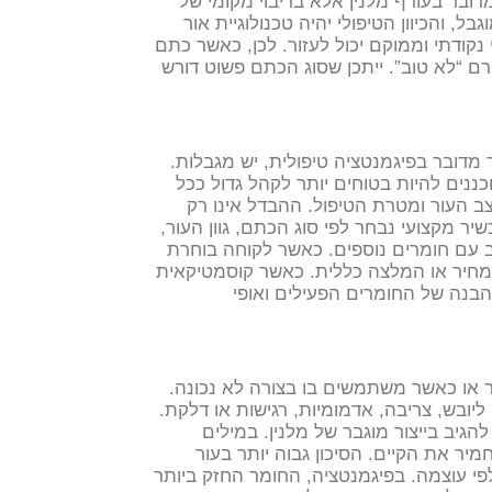
דובר בעודף מלנין אלא בריבוי מקומי של
, והכיוון הטיפולי יהיה טכנולוגיית אור
לכן, כאשר כתם
רם “לא טוב”. ייתכן שסוג הכתם פשוט דורש
מדובר בפיגמנטציה טיפולית, יש מגבלות.
ננים להיות בטוחים יותר לקהל גדול ככל
ב העור ומטרת הטיפול.
ההבדל אינו רק
יר מקצועי נבחר לפי סוג הכתם, גוון העור,
כאשר לקוחה בוחרת
מחיר או המלצה כללית. כאשר קוסמטיקאית
בנה של החומרים הפעילים ואופי
ר או כאשר משתמשים בו בצורה לא נכונה.
ליובש, צריבה, אדמומיות, רגישות או דלקת.
הגיב בייצור מוגבר של מלנין. במילים
חמיר את הקיים.
הסיכון גבוה יותר בעור
ר תכשיר רק לפי עוצמה. בפיגמנטציה, החומר החזק ביותר