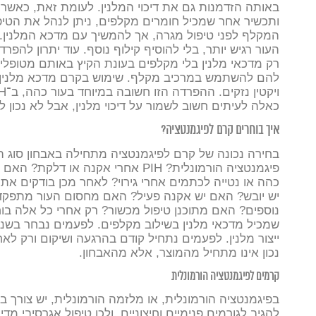
באותה הזדמנות גם את דיכוי המלנין.
לעומת זאת, כאשר 
ותכשיר אחר שמכיל חומרים מקלפים, ניתן לנהל את הטיפ
המקלף לפני טיפול מגרה, אך להמשיך עם מדכא המלנין.
העור רגיש יותר, בלי להוסיף קילוף נוסף.
עוד יתרון להפר
רק מדכאי מלנין בלי מקלפים בעונת הקיץ באותם מטופל
להם להשתמש במרכיב מקלף. שימוש בקרם מדכא מלנין י
ויקטין נזקים.
כאלה לעיתים חשוב לשמור על דיכוי מלנין, אבל לא נכון ל
איך בוחרים קרם לפיגמנטציה?
בחירה נכונה של קרם לפיגמנטציה מתחילה באבחון סוג 
פיגמנטציה הורמונלית? PIH אחרי אקנה 
כהה או נטייה לכתמים אחרי גירוי?
לאחר מכן בודקים את 
יש יובש? האם יש אקנה פעיל? האם מחסום העור מתפקד
נוספים? האם מתוכנן טיפול מכשור?
רק אחרי כל אלה בו
שמכיל מדכאי מלנין בשילוב מקלפים. לפעמים נבחר בשנ
ייצור מלנין. לפעמים נתחיל קודם בהרגעה ושיקום ורק לאח
נכון אינו מתחיל מהמוצר, אלא מהאבחון.
קרמים לפיגמנטציה הורמונלית
בפיגמנטציה הורמונלית, או מלזמה הורמונלית, יש צורך 
להגיב לגורמים פנימיים וחיצוניים, ולכן טיפול אגרסיבי מ