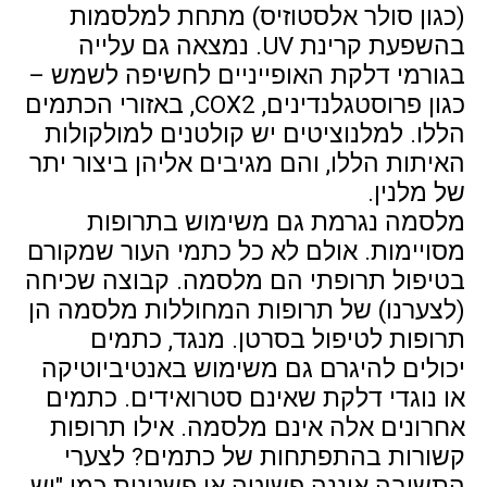
(כגון סולר אלסטוזיס) מתחת למלסמות
בהשפעת קרינת UV. נמצאה גם עלייה
בגורמי דלקת האופייניים לחשיפה לשמש –
כגון פרוסטגלנדינים, COX2, באזורי הכתמים
הללו. למלנוציטים יש קולטנים למולקולות
האיתות הללו, והם מגיבים אליהן ביצור יתר
של מלנין.
מלסמה נגרמת גם משימוש בתרופות
מסויימות. אולם לא כל כתמי העור שמקורם
בטיפול תרופתי הם מלסמה. קבוצה שכיחה
(לצערנו) של תרופות המחוללות מלסמה הן
תרופות לטיפול בסרטן. מנגד, כתמים
יכולים להיגרם גם משימוש באנטיביוטיקה
או נוגדי דלקת שאינם סטרואידים. כתמים
אחרונים אלה אינם מלסמה. אילו תרופות
קשורות בהתפתחות של כתמים? לצערי
התשובה איננה פשוטה או פשטנית כמו "יש