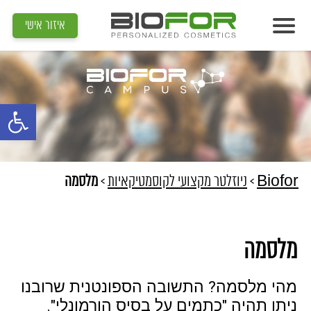
איזור אישי
אודות
מוצרים
פתח סרגל נג
תוצאות
מדיה
מאמרים
Biofor
>
ניוזלטר מקצועי לקוסמטיקאיות
>
מלסמה
הדרכות
צור קשר
מלסמה
איתור קוסמטיקאית
מהי מלסמה? התשובה הספונטנית שרובנו
ניתן תהיה "כתמים על בסיס הורמונלי".