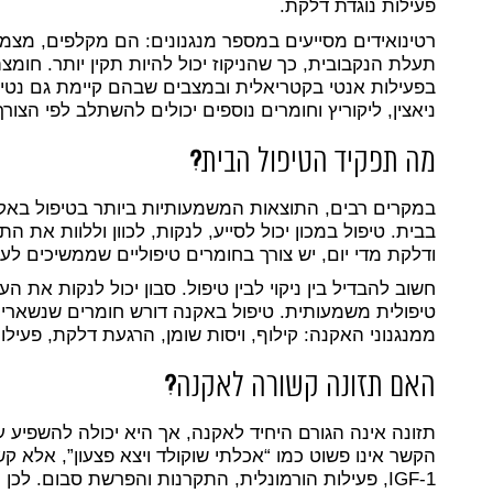
פעילות נוגדת דלקת.
רטינואידים מסייעים במספר מנגנונים: הם מקלפים, מצ
תעלת הנקבובית, כך שהניקוז יכול להיות תקין יותר. חומצ
בפעילות אנטי בקטריאלית ובמצבים שבהם קיימת גם נטיי
ניאצין, ליקוריץ וחומרים נוספים יכולים להשתלב לפי הצ
מה תפקיד הטיפול הבית
?
במקרים רבים, התוצאות המשמעותיות ביותר בטיפול באקנ
בבית. טיפול במכון יכול לסייע, לנקות, לכוון וללוות את 
ודלקת מדי יום, יש צורך בחומרים טיפוליים שממשיכים לעב
חשוב להבדיל בין ניקוי לבין טיפול. סבון יכול לנקות את ה
טיפולית משמעותית. טיפול באקנה דורש חומרים שנשארים 
ממנגנוני האקנה: קילוף, ויסות שומן, הרגעת דלקת, פעיל
האם תזונה קשורה לאקנה
?
תזונה אינה הגורם היחיד לאקנה, אך היא יכולה להשפיע
הקשר אינו פשוט כמו “אכלתי שוקולד ויצא פצעון”, אלא קשו
IGF-1, פעילות הורמונלית, התקרנות והפרשת סבום. 