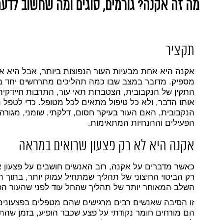
מה זה אקנה? גורמים, סוגים ומה שחשוב לדע
תקציר
אקנה היא אחת מבעיות העור הנפוצות ביותר, אבל היא אינה
מספיק. מדובר במצב שבו כמה תהליכים מתרחשים יחד בתוך 
התקין של הנקבובית, הצטברות תאי עור, התרבות חיידקית
אותו הדבר, ולא כל טיפול מתאים לכל מטופל. כדי לטפל נ
הנקבובית, האם העור בעיקר חסום, דלקתי, שומני, מגורה 
הפעילים וההנחיות המתאימות.
אקנה היא לא רק פצעון שרואים במראה
כאשר מדברים על אקנה, רוב האנשים חושבים על פצעון אד
רק הביטוי החיצוני של תהליך שמתחיל עמוק יותר, בתוך ה
השלב המאוחר יותר של תהליך שהחל עוד לפני שהעור הפך
זו הסיבה שאנשים רבים מרגישים שהם מטפלים בפצעוני
הם מורחים חומר נקודתי על פצע שכבר הופיע, בזמן שהת