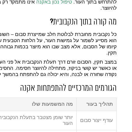
להתרחש בתוך העור.
טיפול נכון באקנה
אינו מתמקד רק ב
להיווצר.
מה קורה בתוך הנקבובית
?
כל נקבובית מחוברת לבלוטת חלב שמייצרת סבום – השומן
הוא מסייע לשמור על גמישות העור, על הלחות הטבעית ש
קיומו של הסבום, אלא מצב שבו הוא מיוצר בכמות גבוהה 
תקין.
במצב תקין, הסבום זורם דרך תעלת הנקבובית אל פני הע
או כאשר יש קושי בניקוז, מתחילה להיווצר חסימה. החסימ
נקודה שחורה או לבנה, והיא יכולה גם להתפתח בהמשך ל
הגורמים המרכזיים להתפתחות אקנה
תהליך בעור
מה המשמעות שלו
יותר שומן מצטבר בתעלת הנקבובית
עודף ייצור סבום
העור