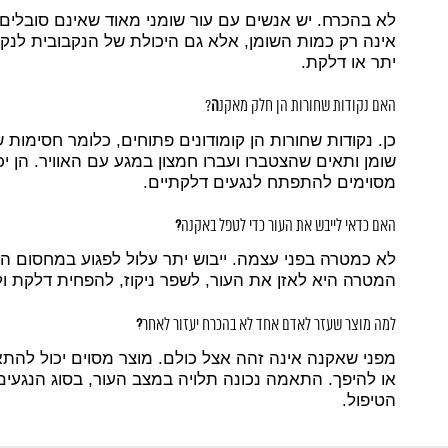
לא בהכרח. יש אנשים עם עור שומני מאוד שאינם סובלים
אינה רק כמות השומן, אלא גם היכולת של הנקבובית לנקז
יתר או דלקת.
האם נקודות שחורות הן חלק מאקנ
ה
?
כן. נקודות שחורות הן קומודונים פתוחים, כלומר חסימות 
שומן ותאים שהצטברו ועברו חמצון במגע עם האוויר. הן י
מסוימים להתפתח לנגעים דלקתיים.
האם כדאי לייבש את העור כדי לטפל באקנה
?
לא כמטרה בפני עצמה. ייבוש יתר עלול לפגוע במחסום העו
המטרה היא לאזן את העור, לשפר ניקוז, להפחית דלקת ו
למה מוצר שעזר לאדם אחד לא בהכרח יעזור לאחר
?
מפני שאקנה אינה זהה אצל כולם. מוצר מסוים יכול להתאי
או להיפך. התאמה נכונה תלויה במצב העור, בסוג הנגעים
הטיפול.