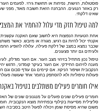
פוסטולות, רגישות, נפיחות או תחושת גירוי. לפעמים העור 
רק באזור הנגעים. ההבחנה הזאת חשובה מאוד, מפני שעור 
שאינו דלקתי.
למה טיפול חזק מדי עלול להחמיר את המצב
?
אחת הטעויות הנפוצות היא לחשוב שאם האקנה עקשנית, צר
אקנתי יכול להיות גם רגיש, מגורה או מיובש. כאשר משת
שכבר נמצא במצב של דלקת פעילה, עלולה להופיע החמרה: 
ולעיתים גם יותר פצעונים.
טיפול נכון מתחיל בזיהוי מצב העור. אם העור מודלק, לע
מענה לזיהום החיידקי. אם העור בעיקר קומדוני, הדגש יה
הנקבובית ושיפור הניקוז. אם קיימים גם עודף סבום וגם 
פעולות טיפוליות ולא להסתפק בחומר אחד שעושה פעולה
אילו חומרים פעילים משתלבים בטיפול באקנה
חומרים פעילים שונים פועלים על מנגנונים שונים של הא
סליצילית מסייעות בקילוף ובפתיחת מוצא הנקבובית. חומצ
משום שהיא מסיסת שומן ויכולה לפעול היטב בסביבה השו