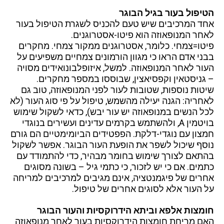
הטיפול בעור בגיל הבוגר
אחד המרכיבים שיש טעם להכניס לשגרת הטיפול בעור
לאחר המנופאוזה הוא פיטו-אסטרוגנים.
פיטו=צמחי. כלומר, אסטרוגנים ממקור צמחי. מחקרים
בבני אדם הראו כי מגוון הורמונים צמחיים משפיעים על
העור לאחר המנופאוזה. למשל, איזופלבונואידים מסויה
– גניסטאין וקפסיאצין, שבוססו במספר מחקרים.
שיטות נוספות, שטובות לעור לפני המנופאוזה, טוב גם
לאחריה: הגנה יעילה מהשמש, טיפול על פי סוג העור (לא
לכל הנשים במנופאוזה יש עור יבש), כדאי לשקול שימוש
בויטמין A, ולהשתמש בקרמים עדינים ועשירים בנוגדי
חמצון עם נוגדי-דלקת. הפפטידים הביומימטיים הם גורם
נוסף שיכול לשפר את הופעת העור הבוגר. אפשר לשקול
בהתאם לצורך שימוש בחומר מבהיר, כדי להתמודד עם
כתמים. אם כי יש לזכור, כי כתמי גיל – בשונה מסוגים
אחרים של פיגמנטציה, אינם מגיבים למרכיבים למריחה
על העור אלא לסוגים אחרים של טיפול.
חומצות אלפא וביתא הידרוקסיות והעור הבוגר
האם מריחת חומצות הידרוקסיות בעור לאחר מנופאוזה