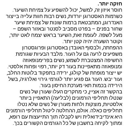
חזקה יותר.
חוסר איזון זה, למשל, יכול להשפיע על צמיחת השיער.
כשרמות האסטרוגן יורדות, נשים רבות חוות עלייה בייצור
האנדרוגן, המתבטאת ברמות שונות של צמיחת שיער
שחור בפנים – בפרט מסביב לסנטר ובאזור השפם –
מעל לשפה. לעומת זאת, השיער בראש יצמח לאט יותר,
וקוטר השערה יהיה קטן יותר.
ההפחתה, ולבסוף האובדן באסטרוגן ופרוגסטרון
משפיעים לרעה גם על העור. מלבד הבעיות שגורמת
החשיפה המצטברת לשמש, נשים בפרימנופאוזה
ומנופאוזה מתאפיינות בעור דק יותר, רפוי ופחות אלסטי.
יש ייצור מופחת של קולגן, ירידה בתפקוד בלוטות החלב,
ועור יבש. העור גם פגיע יותר לגורמי גירוי ואלרגיה, בשל
הירידה בכמות תאי מערכת החיסון בעור.
בהקשר זה אציין, כי מחקרים העלו שעורן של נשים
שנטלו תחליפי הורמונים (לבליעה) התאפיין ביותר
אלסטיות, מוצקות ולחות מעורן של נשים שלא נטלו
תחליפים כאלה. אולם, ההחלטה ליטול תחליפי הורמונים
היא אינדיבידואלית ויש לקבלה תוך התייעצות עם רופא,
ומתוך לקיחה בחשבון של כל הגורמים הקשורים בכך.