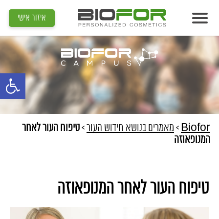
איזור אישי
אודות
מוצרים
פתח סרגל נג
תוצאות
מדיה
מאמרים
Biofor
>
מאמרים בנושא חידוש העור
>
טיפוח העור לאחר
המנופאוזה
הדרכות
צור קשר
טיפוח העור לאחר המנופאוזה
איתור קוסמטיקאית