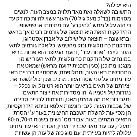
היא יעילה?
התשובה לשאלה זאת מאד תלויה במצב העור. לנשים
מסוימות (בד"כ מעל גיל 70) העור עשוי להיות כה דק עד
כי הוא עלול ממש "להיקרע" עם מתיחתו או שפשופו.
ההידקקות הזאת היא תוצאה של גורמים רבים אך בראש
ובראשונה – תוצאה של שילוב של אבדן אסטרוגן,
הזדקנות כרונולוגית ונזק מהשמש. כל אלה גורמים לתאי
העור לייצר "פחות עור" , והעור המיוצר הוא פחות בריא.
במונחים של הזדקנות כרונולוגית, לתאי העור יש מן
מנגנון מתוכנן (כעין תוכנית ידועה-מראש) שמאט את
התחדשות תאי העור, ותחלופתם, שמסתיים בבניית תאי
עור מתים על פני שטח העור. מרכיב שכן יכול לשפר את
יצירתם של תאים בריאים יותר הוא רטינול, או ככלל –
נגזרות של ויטמין A. הן מסדירות את ייצור התאים
ומגבירות את מה שהזמן מאט, ותורמות לבנייה סדירה
של שכבות העור. לגבי חומצות אלפא וביתא הידרוקסיות,
הן מסייעות להשלת השכבה החיצונית בעור ע"י הסרת
התאים המתים בעור. עבור מס` נשים בשנות ה-70, ה-80
ומעלה, עם עור מאד שברירי ועדין, הסרת תאי עור מתים
עלולה להיות בעייתית. עם סוג כזה של עור, הן עשויות