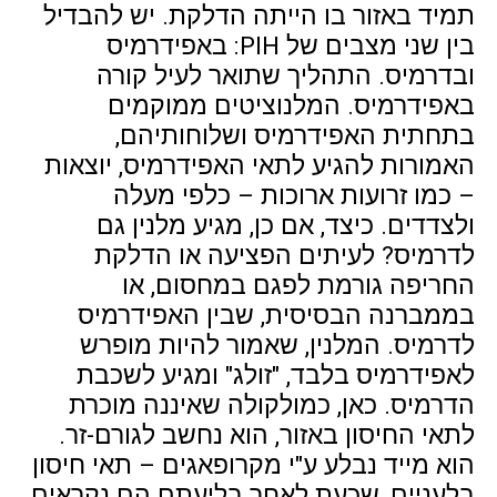
תמיד באזור בו הייתה הדלקת. יש להבדיל
בין שני מצבים של PIH: באפידרמיס
ובדרמיס. התהליך שתואר לעיל קורה
באפידרמיס. המלנוציטים ממוקמים
בתחתית האפידרמיס ושלוחותיהם,
האמורות להגיע לתאי האפידרמיס, יוצאות
– כמו זרועות ארוכות – כלפי מעלה
ולצדדים. כיצד, אם כן, מגיע מלנין גם
לדרמיס? לעיתים הפציעה או הדלקת
החריפה גורמת לפגם במחסום, או
בממברנה הבסיסית, שבין האפידרמיס
לדרמיס. המלנין, שאמור להיות מופרש
לאפידרמיס בלבד, "זולג" ומגיע לשכבת
הדרמיס. כאן, כמולקולה שאיננה מוכרת
לתאי החיסון באזור, הוא נחשב לגורם-זר.
הוא מייד נבלע ע"י מקרופאגים – תאי חיסון
בלעניים, שכעת לאחר בליעתם הם נקראים