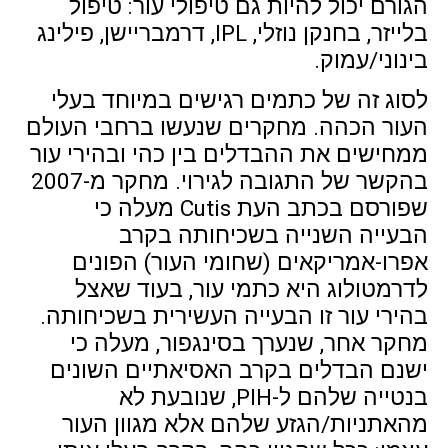
הגורם יכול להיות גם טיפולי עור: טיפול
בלייזר, בחנקן נוזלי, IPL, דרמבריישן, פילינג
בינוני/עמוק.
לסוג זה של כתמים רגישים במיוחד בעלי
העור הכהה. מחקרים שנעשו ברחבי העולם
ממחישים את ההבדלים בין כהי ובהירי עור
בהקשר של התגובה לגירוי. מחקר מ-2007
שפורסם בכתב העת Cutis מעלה כי
הבעייה השנייה בשכיחותה בקרב
אפרו-אמריקאים (שחומי העור) הפונים
לדרמטולוג היא כתמי עור, בעוד שאצל
בהירי עור זו הבעייה העשירית בשכיחותה.
מחקר אחר, שנערך בסינגפור, מעלה כי
ישנם הבדלים בקרב האסיאתיים השונים
בנטייה שלהם ל-PIH, שנובעת לא
מהאתניות/הגזע שלהם אלא מגוון העור