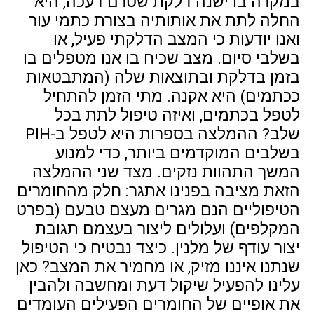
במקרה בו ישנה דלקת שטרם דעכה, היא
החלה לתת את אותותיה בצורת כתמי עור
ואנו יודעות כי המצב הדלקתי פעיל, או
בשלבי סיום. מצב שכיח בו אנו מטפלים בו
בזמן בדלקת ובתוצאות שלה (המתבטאות
ככתמים) היא אקנה. מתי הזמן להתחיל
לטפל בכתמים, ואיזה טיפול לתת בכל
שלב? ההמלצה בספרות היא לטפל ב-PIH
בשלבים המוקדמים ביותר, כדי למנוע
המשך התהוות נזקים. מצד שני ההמלצה
הזאת מציבה בפנינו אתגר: חלק מהחומרים
הטיפוליים הנם מגרים מעצם טבעם (בפרט
המקלפים) ועלולים ליצור בעצמם תגובת
יצור עודף של מלנין. כיצד נבטיח כי הטיפול
שנתנו איננו מזיק, או מחמיר את המצב? כאן
עלינו להפעיל שיקול דעת ומחשבה ולהבין
את אופיים של החומרים הפעילים העומדים