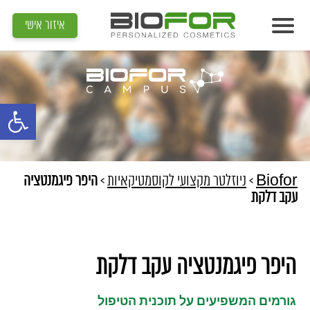
איזור אישי
אודות
מוצרים
פתח סרגל נג
תוצאות
מדיה
מאמרים
Biofor
>
ניוזלטר מקצועי לקוסמטיקאיות
>
היפר פיגמנטציה
עקב דלקת
הדרכות
צור קשר
היפר פיגמנטציה עקב דלקת
איתור קוסמטיקאית
גורמים המשפיעים על תוכנית הטיפול