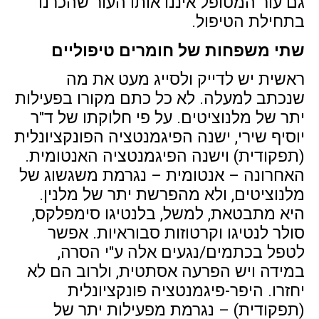
גם עור המטופל איננו אותו העור שהכרנו
בתחילת הטיפול.
שתי משפחות של חומרים טיפוליים
ראשית יש לדייק ולסייג מעט את מה
שנכתב למעלה. לא כל כתם מקורו בפעילות
יתר של מלנוציטים. על פי חלוקתו של ד"ר
יוסיף שירי, ישנה הפיגמנטציה הפונקציונלית
(תפקודית) וישנה הפיגמנטציה האנטומית.
האחרונה – אנטומית – נגרמת משגשוג של
מלנוציטים, ולא מהפרשת יתר של מלנין.
היא מתבטאת, למשל, בלנטיגו סימפלקס,
סולר לנטיגו וקרטוזות סבוראיות. אפשר
לטפל בכתמים/נגעים אלה ע"י הסרה,
במידה ויש הפרעה אסתטית, ולרוב הם לא
יחזרו. היפר-פיגמנטציה פונקציונלית
(תפקודית) – נגרמת מפעילות יתר של