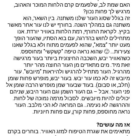
האם שמת לב, שלפעמים קרם הלחות המוכר והאהוב,
מרגיש לך פחות נכון?
זה בגלל שסוג העור שלנו משתנה. בין השאר, הוא
משתנה גם במהלך השנה. בחורף יש לנו עור אחר מאשר
בקיץ. לקראת החורף, רמת הלחות באוויר יורדת. אנו
מתחילים לחוש בהדרגה, עם בוא הסתיו, שהעור הופך
מעט יותר "צמא", שהוא לפעמים מתוח ולא בגלל שאנו
צעירות… 🙂 שהוא נראה טיפה "קשקשי" ומחוספס.
כשהאוויר יבש, השכבה החיצונית ביותר בעור מרגישה
זאת מיד. מים מתאדים מן העור החוצה מהר יותר
מהרגיל. העור מתחיל להרגיש ולהיראות "מיובש". עור
מיובש זה לא כמו עור יבש. בעור יבש, מופרש פחות שומן
(חלב, או סבום). בעוד שבעור שמן מופרש הרבה שומן אל
פני העור. אבל – גם העור השמן וגם העור היבש, שניהם
יכולים להיות מיובשים. לסבול מרמה נמוכה של לחות.
וההרגשה לא נעימה.. גם המראה לא הכי מלבב. העור
נראה מחוספס, פחות קורן, עם פחות חיוניות.
אז מה עושים?
מתאימים את שגרת הטיפוח למזג האוויר. בוחרים בקרם