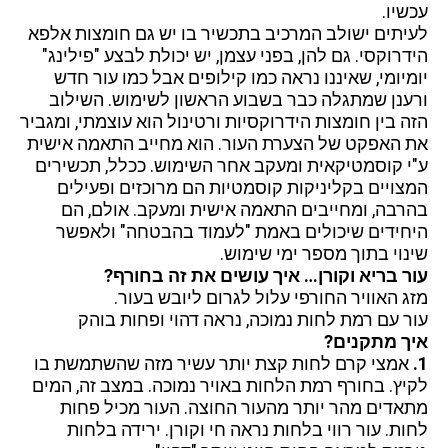
עכשיו.
לעיתים ישולב המרכיב בתכשיר בו יש גם חומצות אלפא
הידרוקסי. גם להן, בפני עצמן, יש יכולת לבצע "פילינג"
יומיומי, שאיננו נראה כמו קילופים אבל כמו עור חדש
ורענן שמתגלה כבר בשבוע הראשון לשימוש. השילוב
הזה בין חומצות הידרוקסיות ורטינול הוא עוצמתי, ומגביר
את האפקט של הצערת העור. הוא מחייב התאמה אישית
ע"י קוסמטיקאית ומעקב אחר השימוש. ככלל, תכשירים
המצויים בקליניקות קוסמטיות הם מרוכזים ופעילים
בהרבה, ומחייבים התאמה אישית ומעקב. אולם, הם
היחידים שיכולים באמת "לעמוד בהבטחה" ולאפשר
שינוי בתוך מספר ימי שימוש.
עור בריא וקורן… איך עושים את זה בחורף?
מזג האוויר החורפי עלול לגרום ליובש בעור.
עור עם רמת לחות נמוכה, נראה דהוי ופחות בוהק
איך מתקנים?
1.
אמצי קרם לחות קצת יותר עשיר מזה שהשתמשת בו
לקיץ. בחורף רמת הלחות באויר נמוכה. במצב זה, המים
מתאדים מהר יותר מהעור החוצה. העור מכיל פחות
לחות. עור רווי בלחות נראה חי וקורן. ירידה בלחות