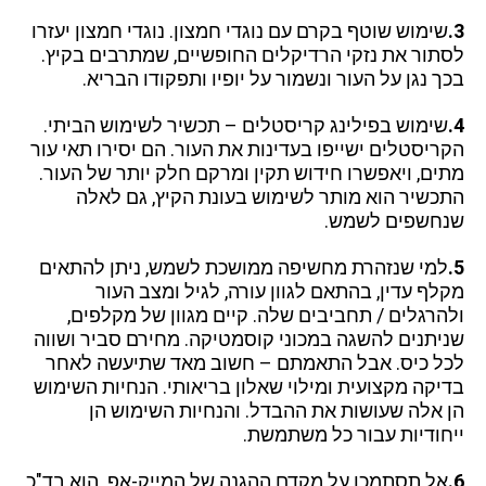
3.
שימוש שוטף בקרם עם נוגדי חמצון. נוגדי חמצון יעזרו
לסתור את נזקי הרדיקלים החופשיים, שמתרבים בקיץ.
בכך נגן על העור ונשמור על יופיו ותפקודו הבריא.
4.
שימוש בפילינג קריסטלים – תכשיר לשימוש הביתי.
הקריסטלים ישייפו בעדינות את העור. הם יסירו תאי עור
מתים, ויאפשרו חידוש תקין ומרקם חלק יותר של העור.
התכשיר הוא מותר לשימוש בעונת הקיץ, גם לאלה
שנחשפים לשמש.
5.
למי שנזהרת מחשיפה ממושכת לשמש, ניתן להתאים
מקלף עדין, בהתאם לגוון עורה, לגיל ומצב העור
ולהרגלים / תחביבים שלה. קיים מגוון של מקלפים,
שניתנים להשגה במכוני קוסמטיקה. מחירם סביר ושווה
לכל כיס. אבל התאמתם – חשוב מאד שתיעשה לאחר
בדיקה מקצועית ומילוי שאלון בריאותי. הנחיות השימוש
הן אלה שעושות את ההבדל. והנחיות השימוש הן
ייחודיות עבור כל משתמשת.
6.
אל תסתמכו על מקדם ההגנה של המייק-אפ. הוא בד"כ