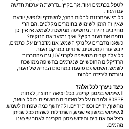
לטפל בכתמים ועוד.
אך בקיץ…נדרשת היערכות חדשה
עם העור.
כל מי שמתכננת לבלות בחוץ, להשתזף ולנפוש, יודעת
שאין זה הזמן לשימוש בחומרים מקלפים. הם הרי
מחייבים זהירות מחשיפה
ממושכת לשמש. אז איך כן
נטפח את העור בקיץ? ואיך נמזער את הנזקים?
כשאנו מדברים על נזקי השמש, אנו מדברים על: כתמים,
יובש עור וקמטוטים, שינויים במרקם העור.
כל אלה קורים מחשיפה לקרני UV, וגם מהתרבות
הרדיקלים החופשיים שנגרמים בחשיפה ממושכת
לשמש. השמש גם פוגעת במחסום הבריא של העור,
וגורמת לירידה בלחות.
כיצד ניערך לכל אלה?
1.
שימוש במסנן קרינה, בכל יציאה החוצה, לפחות
30SPF ולמרוח על כל האזורים החשופים. כולל צוואר,
מחשוף, ידיים וכפות ידיים. ולהיחשף כמה שפחות לשמש.
2.
שימוש במשקפי שמש, השתדלות לשהות ככל שניתן
בצל אם אנו בים וחידוש מסנן הקרינה לאחר שיצאנו
מהמים.