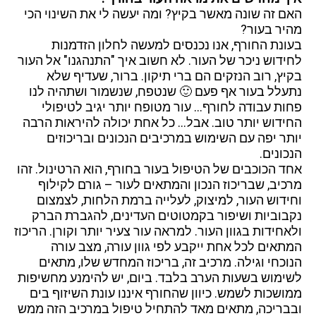
האם זה שונה מאשר בקיץ? ומה יעשה לי את השינוי הכי
מהיר בעור?
בעונת החורף, אנו נכנסים למעשה לחלון הזדמנות
לחידוש ניכר של העור. לא חשוב איך "התנהגנו" אל העור
בקיץ, רוב הנזקים הם ברי תיקון. ברור, שעדיף שלא
נתעלל בעור אף פעם 🙂 שנטפח, שנשמור ושתהיה לנו
פחות עבודה לחורף… עור מטופח יותר יגיב לטיפולי
החידוש יותר טוב. אבל… כל אחת יכולה להיראות הרבה
יותר יפה עם השימוש במרכיבים הנכונים ובריכוזים
הנכונים.
אחד הכוכבים של הטיפול בעור בחורף, הוא הרטינול. זהו
מרכיב, שבריכוז הנכון והמתאים לעור – גורם לקילוף
וחידוש העור, למיצוק, לעלייה ברמת הלחות, לצמצום
נקבוביות ושיפור בקמטוטים העדינים, להגברת הברק
ולאחידות בגוון העור. למראה עור צעיר יותר וקורן. הריכוז
המתאים לכל אחת ייקבע לפי גוון עורה, מצב עורה
הנוכחי וגילה. מרכיב זה, בריכוז המחדש שלו, מתאים
לשימוש בשעות הערב בלבד. ביום, יש להימנע מחשיפות
ממושכות לשמש. כיוון שהחורף איננו עונת השיזוף בים
ובבריכה, מתאים מאד להתחיל טיפול במרכיב הזה ממש