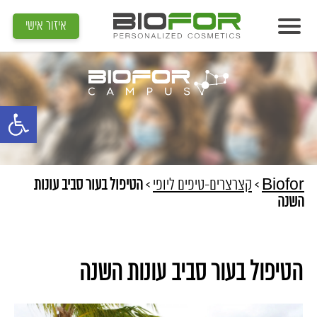
איזור אישי
אודות
מוצרים
פתח סרגל נג
תוצאות
מדיה
מאמרים
Biofor
>
קצרצרים-טיפים ליופי
>
הטיפול בעור סביב עונות
השנה
הדרכות
צור קשר
הטיפול בעור סביב עונות השנה
איתור קוסמטיקאית