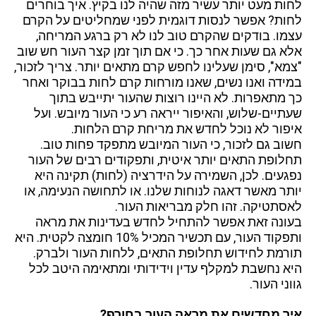
לחות מעט יותר עשיר מזה שהיה לנו בקיץ. איך בוחרים
לחות? אפשר לנסות דוגמית לפני שמחליטים על הקרם
עצמו. בודקים שהקרם טוב לנו לא רק ברגע המריחה,
אלא גם שעות אחר כך. כי אם תוך זמן קצר העור חש שוב
"צמא", סימן שעלינו לחפש קרם מתאים יותר. צריך לזכור,
במידה ואנו נשים, שאנו מורחות קרם לחות בבוקר ואחר
כך מתאפרות. לא היינו רוצות שהעור יתייבש בתוך
שעתיים-שלוש, והאיפור ייראה רע כי העור מיובש. ועל
איפור לא נוכל לחדש את מריחת קרם הלחות.
חשוב גם לזכור, כי העור המיובש מתפקד פחות טוב.
תחלופת התאים יותר איטית, ותפקודים רבים של העור
נפגעים. לכן, השמירה על הידרציה (לחות) תקינה היא
יותר מאשר דאגה לנוחות שלנו. או לתחושה הנעימה, או
לאסתטיקה. זהו חלק מבריאות העור.
בעונה זאת אפשר להתחיל לחדש בעדינות את מראה
ותפקוד העור, עם תכשיר המכיל 10% חומצה לקטית. היא
תורמת לחידוש תחלופת התאים, ללחות העור ולברק.
היא נחשבת למקלף עדין וידידותי ומתאימה היטב לכל
גווני העור.
איך מחדשים את מראה העור בחורף?