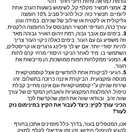
גורמת למראה פחות חיוני ויותר "דהוי".
2.
אמצי תכשיר מקלף קל, לשימוש בשעות הערב אחת
ליומיים. תכשיר כזה יכול להכיל סביב 10% חומצה
גליקולית או לקטית או שילוב של שניהם. במידה וגוון
עורך כהה, העדיפי תכשיר המבוסס על החומצה הלקטית.
3.
בימים עם אובך גבוה, רמת זיהום האויר גבוהה מאד
וזה משפיע גם עם העור. בימים כאלה ניקוי העור צריך
להיות יסודי יותר. אם יש לך פילינג גרגרים או קריסטלים,
השתמשי בו. מיד לאחר הניקוי היסודי מרחי קרם לחות.
4.
המנעי ממקלחות חמות ממושכות, הן מייבשות את
העור.
5.
הגיעי לביקורת אחת לחודשיים אצל קוסמטיקאית
מנוסה ומקצועית. הביקורת איננה כרוכה בתשלום. זהו
שירות שניתן ע"י קוסמטיקאיות וגם איננו מחייב קבלת
טיפול. ההמלצות המקצועיות והאבחון המקדים של עורך
שווה זהב. ובוודאי שווה את הזמן שהקדשת לכך.
הכיני עורך לקיץ: כיצד לעבור את הקיץ במינימום נזק
לעור?
אנו, המטפלים בעור, בדרך-כלל מזמינים אתכן בחורף
להגיע לטיפולי חידוש. זהו זמן אידיאלי לקלף, למצק,