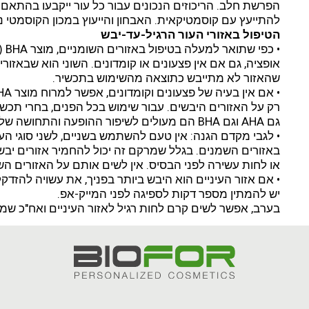
הפרשת חלב. הריכוזים הנכונים עבור כל עור ייקבעו בהתאם ל
להתייעץ עם קוסמטיקאית. האבחון והייעוץ במכון הקוסמטי ני
הטיפול באזורי העור הרגיל-עד-יבש
• כ
אופציה, גם אם אין פצעונים או קומדונים. השוני הוא שבאזורי
שהאזור לא מתייבש כתוצאה מהשימוש בתכשיר.
גם AHA וגם BHA הם מעולים לשיפור ההופעה והתחושה של עור פגוע משמש, ומעודדים תחלופת תאים.
• לגבי מקדם הגנה: אין טעם להשתמש בשניים, לשני סוגי 
באזורים השמנים. בגלל שמרקם זה יכול להחמיר אזורים יבש
או לחות עשירה לפני הבסיס. אין לשים אותם על האזורים השו
• אם אזור העיניים הוא היבש ביותר בפניך, את עשויה להזדק
יש להמתין מספר דקות לספיגה לפני המייק-אפ.
בערב, אפשר לשים קרם לחות רגיל לאזור העיניים ואח"כ שמן 