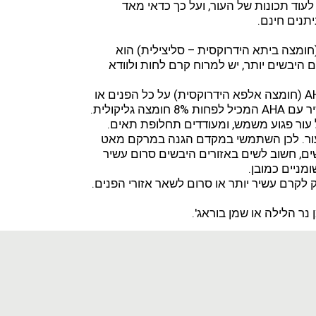
עוד תכונות של העור, ועל כך כדאי מאד
תנים חינם.
פי שתואר למעלה בטיפול באזורים השומניים, מוצר BHA (חומצה ביתא הידרוקסית – סליצילית) הוא
ם היבשים יותר, יש למרוח קרם לחות ולוודא
• אם אין בעיה של פצעונים וקומדונים, אפשר למרוח מוצר AHA (חומצה אלפא הידרוקסית) על כל הפנים או
רק על האזורים היבשים. עבור שימוש בכל הפנים, בחרי תכשיר עם AHA המכיל לפחות 8% חומצה גליקולית.
העור. לכן השתמשי במקדם הגנה במרקם מאט
ים, חשוב לשים באזורים היבשים סרום עשיר
מניים כמובן.
ק לקרם עשיר יותר או סרום לשאר אזורי הפנים.
נר הלילה או שמן בוראג'.