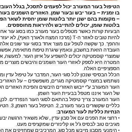
הטיפול בעור המעורב יכול לפעמים לתסכל, בגלל העוב
בו זמנית – בעור יבש ובעור שמן. האזורים השמנים בעור
– מקומות בהם ישנן יותר בלוטות שומן יחסית לשאר הפני
בלוטות שומן, יכולים להתייבש ולהיראות מחוספסים.
הבעיות קורות כאשר מטפלים בעור מעורב כמו בסוג עור אחי
להיות טובים לאזור ה-T (מרכז המצח ולאורך האף
וההפך. כך שקשה לטפל עם מוצר אחד בסוגי עור שונים אלה
העובדה הזאת בחשבון, ונאמץ שיגרת טיפוח מתאימה, אפשר ל
שמוצרי קוסמטיקה יכולים להשפיע על איזון העור. למעשה, א
המטרה היא לספק לאזורי העור השמנים והיבשים מוצרים מ
הספציפיים האלה.
הכלל הבסיסי שנכון לכל סוגי העור, המדבר על טיפול עדין ומות
נשתמש במוצרי קוסמטיקה מגרים, משפשפים – על האזורים 
העור המעורב ע"י ייבוש האזורים היבשים והפיכת האזורים 
של העור איננו מטפל בבעיית העור השמן.
כלליים שקשורים בעור מעורב, 2. הטיפול בעור השמן, 3. הטיפול בעור רגיל עד יבש.
הנחיות כלליות לעור המעורב:
• רחצי את הפנים עם אל סבון עדין , שלא משאיר הרגשה יבש
מגיבים טוב לבסיס ג'ל או קלינזרים שמקציפים מעט.
• הימנעי מסבון מייבש מכל סוג. המרכיבים שמחזיקים את הס