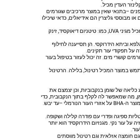
ינזר העדין מכיל.
ים –בתנאי שאין במוצר מרכיבים שגורמים
או מבוססי גליצרין הם אידיאלים, כדאי שיכילו
• יש להשתמש במקדם הגנה כל יום. כל השנה. בדקי שהוא מכיל מגיני UVA, כמו: טיטניום דיאוקסיד, זינק
פא וביתא הידרוקסי. הן תסייענה לחילוף
 על תפקודי עור תקינים.
ורמים קושרי מים. זה יכול לעזור בטיפול בעור
מש במוצר המכיל רטינול, בלילה. הרטינול
ה יעזור למנוע כליאה של שומן בנקבוביות, וכן יצמצם את
מן, מה שמאפשר לה לקלף בתוך הנקבובית, כדי
לי –עד יבש.
ות ספיגה ופדרי עם פודרה קלילה ושקופה.
על עור נקי. מגנזיום הידרוקסיד הוא יותר
ור.
גם חומצה אזלאית וגם רטינול מווסתים