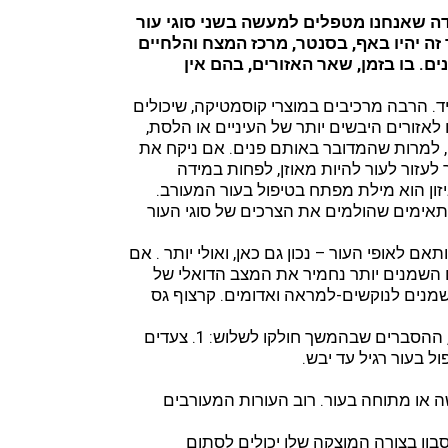
דה שאנחנו מטפלים למעשה בשני סוגי עור
 זה יהיו באף, בסנטר, מרכז המצח והלחיים
ם. בו בזמן, שאר האזורים, בהם אין
ד. הרבה מרכיבים במוצרי קוסמטיקה, שיכולים
), לא יעזרו לאזורים היבשים יותר של העיניים או הלסת,
, למרות שהמדובר באותם פנים. אם ניקח את
עזור לעור להיות מאוזן, לפחות במידה
יזון הוא מילת מפתח בטיפול בעור המעורב.
תאימים שהולמים את הצרכים של סוגי העור
אם לאופי העור – נכון גם כאן, ואולי יותר . אם
השמנים יותר נחמיר את המצב הדואלי של
השמנים לנוקשים-למראה ואדומים. קרצוף גס
העור המעורב צריך טיפול בהתאם לסוגי העור הנפרדים. לכן, ההסברים שבהמשך חולקו לשלוש: 1. צעדים
ה או מתוחה בעור. רוב העורות המעורבים
בון בצורה המוצקה שלו יכולים לסתום