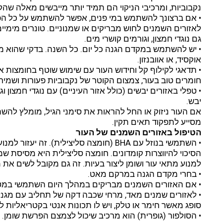
נקבוביות, ומרכיבי הניקוי הם תמיד יותר מייבשים מאלה שהקל
• אם ברצונך להשתמש במי פנים, אפשר להשתמש על כל הפנ
לאזורים השמנים לחוש מבריקים או שמנוניים. טונרים מימיים 
גם נוגדי חמצון, וגורמים קושרי מים.
אוקסיד, או אוובנזון.
• תדאגי לקילוף קל וחידוש העור עם שימוש שוטף בחומצות אל
חומרים טוב בעור, צמצום הקוטר של נקבוביות פעורות ושמירה
• טפלי באזורים יבשים (כולל אזור העיניים) עם נוגדי חמצון וג
יבש.
אם העור ניזוק או החל להראות את סימני הגיל, מומלץ להשת
מסייע לתפקוד תאים תקין.
הטיפול באזורים השמנים של העור
• השתמשי בנוזל עם BHA (חומצה סליצילית). ז
הסיכוי להיווצרות קומדונים. חומצה סליצילית היא מסיסת ש
למנוע מתאי עור ושומן ליצור בעיות. זה גם מקובל לשים את מוצר ה-BHA על אזורי העור הנורמ
• בחרי מקדם הגנה במרקם מאט.
• אם האזורים השמנים מבריקים במהלך היום השתמשי במטלי
• לאזורים שמנים מאד, מרחי שכבה דקה של תחליב עם מגנזיה 
סופג מאשר חימר או טלק, ויש לו תכונות אנטי בקטריאליות לע
• הסולפור (גופרית) הוא מרכיב שיכול לצמצם הפרשת שומן. 