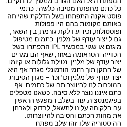
המפתח היא: האם הגורם ממשיך להתקיים.
כל כתם מתפתח מסיבה כלשהי. כתמי
פוסט אקנה התפתחו בשל הדלקת שהייתה
באותם מקומות בהם היו פפולות
ופוסטולות, וכידוע דלקת גורמת, בין השאר,
גם לייצור עודף של מלנין. כתמים מטיפול
מוגזם או שגוי במכשיר IPL התפתחו בשל
הכווייה והטראומה באזור, שאף הם מגרים
יצור עודף של מלנין. נטילת גלולות או קיומו
של התקן תוך רחמי הורמונלי מגרה אף היא
יצור עודף של מלנין וכו' וכו' – מגוון הסיבות
המוכרות לנו להיווצרותם של כתמים. אף
כתם איננו נוצר ללא סיבה. כשאנו מטפלים
בפיגמנטציה, עוד בשלב המפגש הראשון
עם הלקוחה עלינו לתשאל, לבדוק ולאבחן
את מהות הכתם והסיבה להיווצרותו.
ההיסטוריה שלו. זהו שלב מפתח