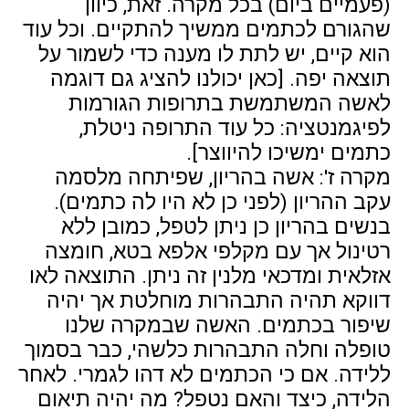
(פעמיים ביום) בכל מקרה. זאת, כיוון
שהגורם לכתמים ממשיך להתקיים. וכל עוד
הוא קיים, יש לתת לו מענה כדי לשמור על
תוצאה יפה. [כאן יכולנו להציג גם דוגמה
לאשה המשתמשת בתרופות הגורמות
לפיגמנטציה: כל עוד התרופה ניטלת,
כתמים ימשיכו להיווצר].
מקרה ז': אשה בהריון, שפיתחה מלסמה
עקב ההריון (לפני כן לא היו לה כתמים).
בנשים בהריון כן ניתן לטפל, כמובן ללא
רטינול אך עם מקלפי אלפא בטא, חומצה
אזלאית ומדכאי מלנין זה ניתן. התוצאה לאו
דווקא תהיה התבהרות מוחלטת אך יהיה
שיפור בכתמים. האשה שבמקרה שלנו
טופלה וחלה התבהרות כלשהי, כבר בסמוך
ללידה. אם כי הכתמים לא דהו לגמרי. לאחר
הלידה, כיצד והאם נטפל? מה יהיה תיאום