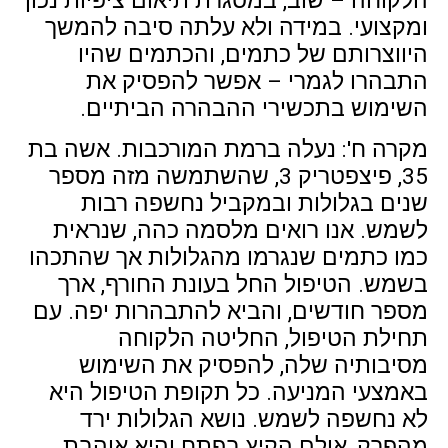
הלקוחה – שוב, במסגרת תיאום ציפיות נכון
ומקצועי. במידה ולא עלתה סיבה להמשך
היווצרותם של כתמים, והכתמים שהיו
התבהרו לגמרי – אפשר להפסיק את
השימוש בתכשירי ההבהרה הביתיים.
מקרה ח': נעלה ברמת המורכבות. אשה בת
35, פיצפטריק 3, שהשתמשה מזה מספר
שנים בגלולות ובמקביל נחשפה רבות
לשמש. אנו רואים מלסמה כהה, שנראית
כמו כתמים שנגרמו מהגלולות אך שהתכהו
בשמש. הטיפול החל בעונת החורף, ארך
מספר חודשים, והביא להתבהרות יפה. עם
תחילת הטיפול, החליטה הלקוחה
מסיבותיה שלה, להפסיק את השימוש
באמצעי המניעה. כל תקופת הטיפול היא
לא נחשפה לשמש. נושא הגלולות ירד
מהפרק, אולם הקיץ בפתח והיא אוהבת