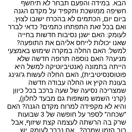
הבא. במידה והפעם תבחר לא תיחשף
חשיפה ממושכת ותקפיד על מקדם הגנה
ביום יום, הכתמים לא בהכרח ישובו לצוץ.
ואם בכל זאת התפתחו כתמים? כדאי לברר
לעומק: האם ישנן נסיבות חדשות בחייה
שאנו יכולות לייחס אליהם את התופעה?
למשל: האם החלה במקרה שימוש באמצעי
מניעה? האם נוספה תרופה חדשה שלא
הייתה בתמונה (אנטיביוטיקה למשל היא
פוטוסנסיטיבית), האם החלה לעשות ג'וגינג
בעונת הקיץ או החלה עבודה חדשה
שמצריכה נסיעה של שעה ברכב בכל כיוון
(קרני השמש משזפות גם מבעד לחלון),
והיא לא מקפידה למרוח מקדם הגנה? האם
"שכחה" לספר על חופשה של 3 שבועות
שרק בה הרשתה לעצמה קצת שיזוף, אבל
רוב הזמן שמרה?.. אם נברר לעומק, יש