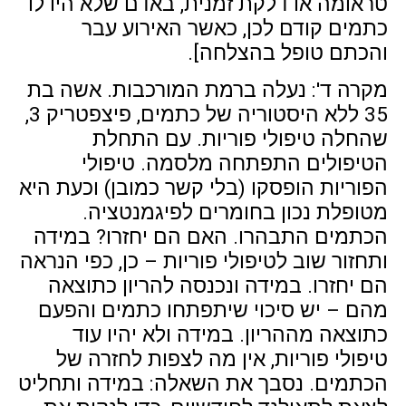
טראומה או דלקת זמנית, באדם שלא היו לו
כתמים קודם לכן, כאשר האירוע עבר
והכתם טופל בהצלחה].
מקרה ד': נעלה ברמת המורכבות. אשה בת
35 ללא היסטוריה של כתמים, פיצפטריק 3,
שהחלה טיפולי פוריות. עם התחלת
הטיפולים התפתחה מלסמה. טיפולי
הפוריות הופסקו (בלי קשר כמובן) וכעת היא
מטופלת נכון בחומרים לפיגמנטציה.
הכתמים התבהרו. האם הם יחזרו? במידה
ותחזור שוב לטיפולי פוריות – כן, כפי הנראה
הם יחזרו. במידה ונכנסה להריון כתוצאה
מהם – יש סיכוי שיתפתחו כתמים והפעם
כתוצאה מההריון. במידה ולא יהיו עוד
טיפולי פוריות, אין מה לצפות לחזרה של
הכתמים. נסבך את השאלה: במידה ותחליט