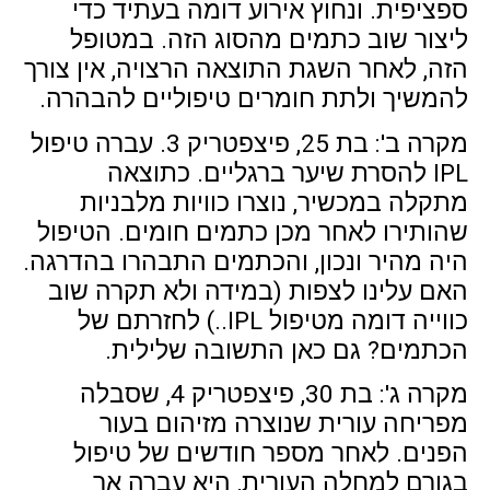
ספציפית. ונחוץ אירוע דומה בעתיד כדי
ליצור שוב כתמים מהסוג הזה. במטופל
הזה, לאחר השגת התוצאה הרצויה, אין צורך
להמשיך ולתת חומרים טיפוליים להבהרה.
מקרה ב': בת 25, פיצפטריק 3. עברה טיפול
IPL להסרת שיער ברגליים. כתוצאה
מתקלה במכשיר, נוצרו כוויות מלבניות
שהותירו לאחר מכן כתמים חומים. הטיפול
היה מהיר ונכון, והכתמים התבהרו בהדרגה.
האם עלינו לצפות (במידה ולא תקרה שוב
כווייה דומה מטיפול IPL..) לחזרתם של
הכתמים? גם כאן התשובה שלילית.
מקרה ג': בת 30, פיצפטריק 4, שסבלה
מפריחה עורית שנוצרה מזיהום בעור
הפנים. לאחר מספר חודשים של טיפול
בגורם למחלה העורית, היא עברה אך