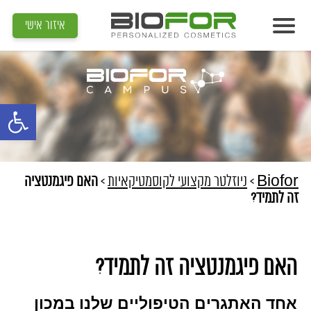
איזור אישי
אודות
מוצרים
פתח סרגל נג
תוצאות
מדיה
מאמרים
Biofor
>
ניוזלטר מקצועי לקוסמטיקאיות
>
האם פיגמנטציה
זה לתמיד?
הדרכות
צור קשר
האם פיגמנטציה זה לתמיד?
איתור קוסמטיקאית
אחד האתגרים הטיפוליים שלנו במכון