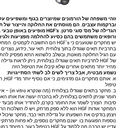
זוהי משפחה של הורמונים שמיוצרים בגוף ומשפיעים על
וברקמות עצבים. הם מווסתים את החלוקה והייצור של תא
הגדילה של מס' סוגי סרטן. HGF's
ורופאים משתמשים בהם כסיוע להחלמה מפציעות ולגירו
יש מחקרים שטוענים כי HGF`s הם התשוב
בתרביות תאים שגודלו בתוך צלוחית. תאי עור, כידוע, נוצרי
עם הגיל החלוקה מואטת, ובשלב כלשהוא התא מפסיק להתחל
של HGF לתרביות תאים שגודלו בצלוחית, ניתן לראות גד
מהיר יותר מתאים אחרים שלא קיבלו את הטיפול הזה.
נשמע מבטיח, אבל צריך לשים לב לשתי הסתייגויות:
א. או
טיפול.
ב. מחקר בתא
חומר שניתן לתאים בצלוחית, לא בהכרח יעשה את אותו האפ
סיבות: הצורך לשמר את החומר בקרם, להחדיר אותו מבעד לע
המחקר אודות HGF הוא ללא ספק מרתק, ויש לו השל
ויצמן בודקים את השפעתו על גדילת תאי כבד, מחקר שיכול 
נוספות הפוגעות בו. ישנם מחקרים נוספים, לא פחות מרתקי
עדיין יש הרבה מה ללמוד על HGF בטיפול