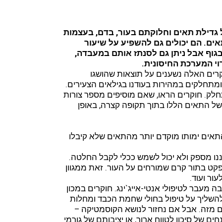
 גדילת תאים וחלוקתם בעור, בדם, בעצמות
ים. הם יכולים גם להשפיע על שיעור
 מופיעים באופן טבעי בגוף אבל ניתן גם לסנתז אותם במעבדה,
י המערכת החיסונית.
ה לקמטים. המחקרים האלה נשענים על תוצאות שהושגו
ם ומתחלקים במהירות בעודנו בגילאים הצעירים.
ק. חוקרים הראו, שאם מוסיפים מספר צורות
ילה של התאים הללו בתוך תקופה קצרה, באופן
תם מחקרים גם מדגימים, כי אם נוסיף יותר מדי HGF, התאים ימותו מוקדם יותר מהתאים שלא קיבלו
ים שגודלו בצלוחית (מה שנקרא in vitro) – איננו מספק ולא יכול לשמש ככלי לקבל החלטה.
קט בתור קרם שמורחים על העור. זאת ממגוון
ור ועוד.
כות הרבה מעבר לטיפולי אנטי-אייג`ינג. חוקרים במכון
להשליך על טיפול בחולי שחמת הכבד ומחלות
ם מזה. אבל אם נחזור לנושא הקוסמטיקה –
 בעור, במיוחד במונחים של סיכון לטווח ארוך, או יציבותם של גורמי