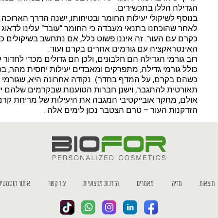
הגדילה הללו בתכשירים.
בנוסף לשיקולי יעילות החומר ובטיחותו, ישנה הדרך הארוכה
לאחר שהוכחנו בתנאי מעבדה כי החומר "עובד" עלינו לדאוג
כקרם עם העור. זה איננו פשוט כלל, אם נתחשב בשיקולים כמו
האינטראקציה עם גורמים אחרים בקרם ועוד.
רוב גורמי הגדילה הם חלבונים, ולכן הם גדולים מכדי לחדור
כולל גורמי גדילה, מתפרקים ומאבדים יעילות יחסית מהר, 
כשהם בקרם, על המדף בחדר). נקודה אחרונה היא, שגורמי ג
תאורטית להתגבר, וישנן חברות הטוענות שבקרמים שלהם ישנם גורמי גדילה כ
אולם, מחקר אובייקטיבי המגבה את היעילות של מריחת קר
הזדקנות העור – טרם הצטבר נכון לימים אלה .
תוצאות
מדיה
מאמרים
הדרכות מקצועיות
צור קשר
איתור קוסמטיק