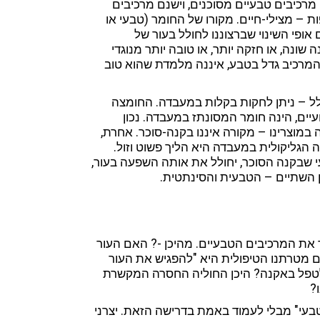
מרכיבים טבעיים מסוכנים, וישנם מרכיבים
– מצילי-חיים. מקורו של החומר (טבעי או
 אופי השינוי שברצוננו לחולל בעור של
ונה, או חזקה יותר, או טובה יותר מנוגדי
המרכיב גדל בטבע, איננה מלמדת שהוא טוב
לל – ניתן לחקות בקלות במעבדה. החומצה
עיים, הינה חומר המסונתז במעבדה. נכון
 במוצרינו – מקורה איננו בקנה-סוכר. אחרת,
 הגליקולית במעבדה היא הליך פשוט וזול.
י שבקנה הסוכר, יחולל את אותה השפעה בעור,
ן השתיים – הטבעית והסינתטית.
 את המרכיבים הטבעיים. מהיכן -? האם העור
ם מטרתנו הטיפולית היא "להפגיש את העור
לטפל באקנה? היכן החוליה החסרה המקשרת
?
י להיות ערים לכך, שישנן דרכים ליצור רושם של "100% טבעי" מבלי לעמוד באמת בדרישה הזאת. יצרני