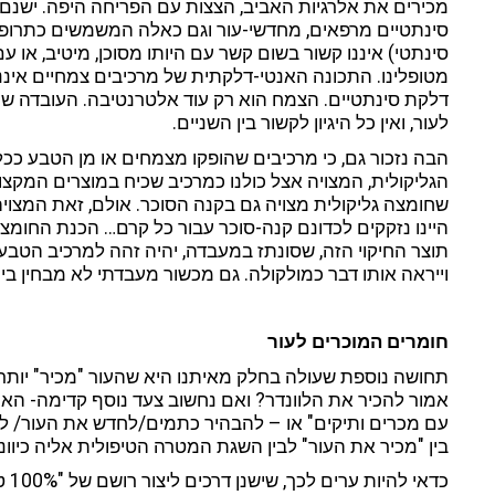
מכירים את אלרגיות האביב, הצצות עם הפריחה היפה. ישנם 
סינתטיים מרפאים, מחדשי-עור וגם כאלה המשמשים כתרופות 
סינתטי) איננו קשור בשום קשר עם היותו מסוכן, מיטיב, או עם
מטופלינו. התכונה האנטי-דלקתית של מרכיבים צמחיים איננה ש
דלקת סינתטיים. הצמח הוא רק עוד אלטרנטיבה. העובדה ש
לעור, ואין כל היגיון לקשור בין השניים.
הבה נזכור גם, כי מרכיבים שהופקו מצמחים או מן הטבע ככ
הגליקולית, המצויה אצל כולנו כמרכיב שכיח במוצרים המקצו
שחומצה גליקולית מצויה גם בקנה הסוכר. אולם, זאת המצויה
היינו נזקקים לכדונם קנה-סוכר עבור כל קרם… הכנת החומצה
תוצר החיקוי הזה, שסונתז במעבדה, יהיה זהה למרכיב הטבע
וייראה אותו דבר כמולקולה. גם מכשור מעבדתי לא מבחין בי
חומרים המוכרים לעור
תחושה נוספת שעולה בחלק מאיתנו היא שהעור "מכיר" יותר
אמור להכיר את הלוונדר? ואם נחשוב צעד נוסף קדימה- הא
עם מכרים ותיקים" או – להבהיר כתמים/לחדש את העור/ 
בין "מכיר את העור" לבין השגת המטרה הטיפולית אליה כיוונו
כדא