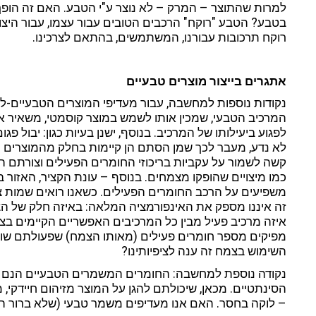
למרות שהתוצר – המרק – לא נוצר ע"י הטבע. האם זה הופך א
בטבע? הטבע "רוקח" הרכבים הטובים עבור עצמו, עבור היצו
רוקח תרכובות עבורנו, המשתמשים, בהתאם לצרכינו.
אתגרים בייצור מוצרים טבעיים
נקודות נוספות למחשבה, עבור מעדיפי המוצרים הטבעיים-לג
המרכיב הטבעי, שמכין אותו לשמש במוצר קוסמטי, משאיר או
לפגוע ביעילותו של המרכיב. בנוסף, ישנן בעיות כגון: יבול פג
לא נדע, מעבר לכך שמן הסתם הן קיימות בחלק מהמוצרים הט
קשה לשמור על עקביות בריכוזי החומרים הפעילים וצורת
כמו מיצויים שהופקו מצמחים. בנוסף – עונת הקציר, האזור ב
משפיעים על הרכב החומרים הפעילים. כשאנו רואים שמות צמח
זה איננו מספק את האינפורמציה המלאה: באיזה חלק של 
איזה מרכיב פעיל מבין כל המרכיבים האפשריים הקיימים בצ
מפיקים מספר חומרים פעילים (מאותו הצמח) שפעולתם שונה
השימוש בצמח זה ענה לציפיותינו?
נקודה נוספת למחשבה: החומרים המשמרים הטבעיים הנם 
הסינתטיים. מכאן, שיכולתם להגן על המוצר מזיהום חיידקי, מ
– לוקה בחסר. האם אנו מעדיפים משמר טבעי (שלא ברור היתר