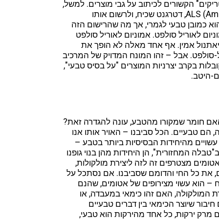
יקים" הקשורים לכיתוב על גבי מוצרים. למשל,
להשתמש באמוניום לאוריל סולפט- ALS (Amonium Lauryl Sulfate), דטרגנט שכיח, ולרשום אותו
קוס. הצליל הוא כמובן טבעי לגמרי, אך מה שהרישום הזה
יום לאוריל סולפט. אמוניום לאוריל סולפט
יאתנול אמין. אף אחד מאלה לא הופך את
ל-סולפט. אבל – זהו המונח המדויק של המרכיב
לות בקרב יצרניות המוצרים "על בסיס טבעי",
-היטב.
האם חומר שמקורו מהטבע, עונה להגדרה זאת?
 הם טבעיים. הכל סביבנו – האויר אותו אנו
ו- עשויים מהיחידות הבסיסיות ביותר בטבע –
ב"טבלה המחזורית", הן היחידות מהן בנוי גופנו
 אטומים מצטרפים זה לזה ליצירת מולקולות,
, את כל החי והדומם שסביבנו. אם נסתכל על
ח – הוא עשוי מצירופים של אטומים, שהנם
ת המולקולה, האם זהו כימאי במעבדה, או
חיבור שיוצר הכימאי בין דברים טבעיים
 מרק ירקות, כל אחד מהירקות הוא טבעי,