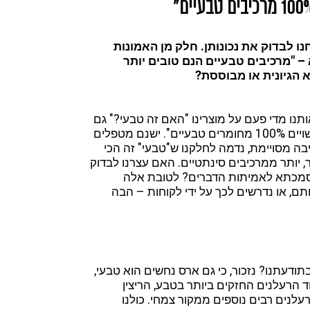
ו לבדוק את נכונותן. חלק מן האמונות
 – "מרכיבים טבעיים הנם טובים יותר
א הגיונית או מבוססת?
ותנו מדי פעם על מוצרינו "האם זה טבעי?" גם
חלק מאיתנו, המטפלים, שומר מקום של כבוד למוצרים ש"עשויים 100% מחומרים טבעיים". ישנם מטפלים
 מסויימת, נדמה לחלקנו ש"טבעי" זה הכי
 יותר ממרכיבים סינתטיים. האם עצרנו לבדוק
סמכתא לאמיתות הדברים? לטובת אלה
ם, או נדרשים לכך על ידי לקוחות – הבה
ודעתנו? נזכור, כי גם ארס נחשים הוא טבעי,
ד הרעלנים החזקים ביותר בטבע, הריצין
כמו גם רעלנים רבים נוספים ממקור צמחי. כולנו