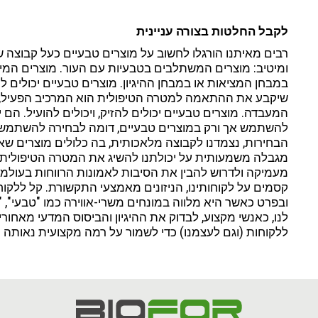
לקבל החלטות בצורה עניינית
רבים מאיתנו הורגלו לחשוב על מוצרים טבעיים כעל קבוצה ש
ומיטיב: מוצרים המשתלבים בטבעיות עם העור. מוצרים המיטי
במבחן המציאות או במבחן ההיגיון. מוצרים טבעיים יכולים 
שיקבע את ההתאמה למטרה הטיפולית הוא המרכיב הפעיל, ה
המעבדה. מוצרים טבעיים יכולים להזיק, ויכולים להועיל. הם י
להשתמש אך ורק במוצרים טבעיים, דומה לבחירה להשתמש 
הבחירות, נצמדנו לקבוצה מלאכותית, בה כלולים מוצרים שאין
מגבלה משמעותית על יכולתנו להשיג את המטרה הטיפולית. 
מעמיקה ולדרוש להבין את הסיבות לאמונות הרווחות בעולמנ
קסמים על לקוחותינו, הניזונים מאמצעי התקשורת. קל ללקו
ובפרט כאשר היא מלווה במונחים משרי-אווירה כמו "טבעי", "אור
לנו, כאנשי מקצוע, לבדוק את ההיגיון והביסוס המדעי מאחו
ללקוחות (וגם לעצמנו) כדי לשמור על רמה מקצועית נאותה וע