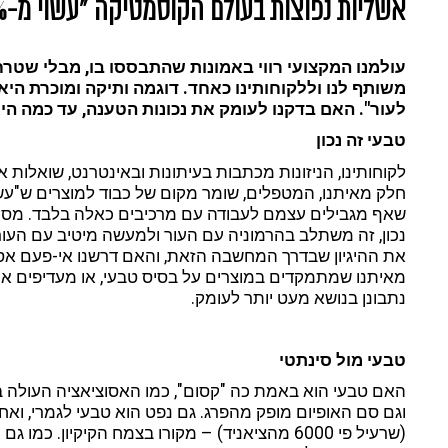
אשליות נפוצות בעולם הקוסמטיקה "עשוי מ-100% מרכיבים טבעיים"
עולמנו המקצועי רווי באמונות שהתבססו בו, מבלי שטרחנ
משותף לנו וללקוחותינו כאחד. דוגמה ותיקה ומוכרת היא
לעור". האם בדקנו לעומק את נכונות הטענה, עד כמה הי
טבעי זה נכון
לקוחותינו, הניזונות מכתבות בעיתונות ובאינטרנט, שואלות א
שאף מגבילים עצמם לעבודה עם מרכיבים כאלה בלבד. מסיבה
נכון, זה משתלב בהרמוניה עם העור ולמעשה מיטיב עם העור,
את ההיגיון שבדרך המחשבה הזאת, והאם דרשנו אי-פעם א
מאיתנו שמתמקדים במוצרים על בסיס טבעי, או מעדיפים אות
נתבונן בנושא מעט יותר לעומק.
טבעי מול סינתטי
האם טבעי הוא באמת כה "קסום", כמו האסוציאציה העולה בת
וגם סם האופיום מופק מהפרג. גם נפט הוא טבעי לגמרי, ואח
(שרעיל פי 6000 מהציאניד) – מקורו בצמח הקיקיון. 