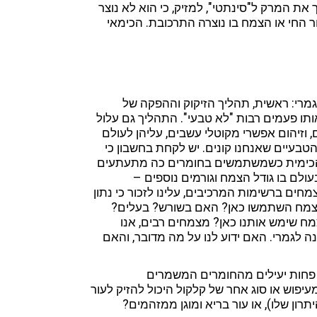
ת המרק ל"סינתטי", למזיק, כי הוא לא נוצר
ר החי או הצמח בו נוצרה התרכובת. הכימאי
מרי: ראשית, תהליך הזיקוק וההפקה של
תו פעמים רבות "לא טבעי". התהליך גם עלול
ום, וזיהום אפשרי מקוטלי עשבים, עליהן לעולם
בעיים שאנחנו קונים. יש לקחת בחשבון כי
ם הכימית כשמשתמשים בחומרים כה מתעתעים
עולם בו גודל הצמח וגורמים נוספים –
ים ברשימות המרכיבים, עלינו לזכור כי נתון
הצמח השתמשו כאן? האם בשורש? בעלים?
מח שימש אותנו כאן? מצמחים רבים, אנו
 לגמרי. האם ידוע לנו על מה מדובר, והאם
פחות יעילים מהחומרים המשמרים
עיפוש או סוג אחר של קלקול היכול להזיק לעור
ון שלו), או עור בריא ומוגן ממזהמים?