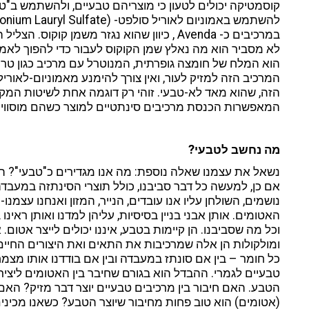
קוסמטיקה יכולים לטעון כי מוצריהם טבעיים, ולהשתמש ב"טר
במרכיבים כ- Avenda , כיוון שהוא נגזר משמן קו
לא מסביר הוא מה נאלץ שמן הקוקוס לעבור כדי להפוך לאמונ
הוא המלח של חומצה גופרתית, המנוטרל עם מרכיב כגון טר
המרכיב הזה למזיק לעור, ואין צורך להימנע מאמוניום-לאורי
הזה, שהוא מאד לא-טבעי. זוהי רק דוגמה אחת לשיטות המקוב
המאפשרות הכנסת מרכיבים סינתטיים למוצר כשהם מוסווים
מה נחשב לטבעי?
נשאל את עצמנו שאלה נוספת: מה אנו מגדירים כ"טבעי"? 
אם כן, למעשה כל דבר סביבנו, כולל תוצרי הסינתזה במעבדה,
נושמים, השולחן עליו אנו עובדים, הנייר, המזון ואנחנו עצמנ
האטומים. אותן אבני בניין בסיסיות, עליהן למדנו ואותן ראינו 
וכל מה שסביבנו. הן קיימות בטבע, איננו יכולים לייצר אטום.
ומולקולות הן אלה שמרכיבות את התאים ואת היצורים החיים
כל חומר – בין אם סונתז במעבדה ובין אם בודדנו אותו מצמ
טבעיים לגמרי. ההבדל הוא בגורם שחיבר בין האטומים ליציר
הטבע. האם חיבור בין מרכיבים טבעיים יוצר דבר מזיק? האם 
(אטומים) הוא טוב פחות מחיבור שיוצר הטבע? כשאנו מכינים