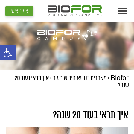
איזור אישי
אודות
מוצרים
פתח סרגל נג
תוצאות
מדיה
מאמרים
Biofor
>
מאמרים בנושא חידוש העור
>
איך תראי בעוד 20
שנה?
הדרכות
צור קשר
איך תראי בעוד 20 שנה?
איתור קוסמטיקאית