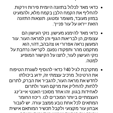
כדאי מאד לכלול בתזונה היומית פירות וירקות.
להחליף את הקמח הלבן בקמח מלא, ולהמעיט
במזון מעובד, משומר ומטוגן. תוצאות התזונה
הזאת ייראו על עור פנייך.
כדאי מאד להימנע מעישון. נזקי העישון הם
עצומים, הן לבריאות הגוף והן למראה העור. עור
המעשן נראה אפרורי או צהבהב, דהוי, הוא
מתקמט מהר ותפקודו נפגם. לקריאה נרחבת על
נזקי העישון לעור, לחצו על הקישור המופיע
למטה.
מתקרבת לגיל 40? כדאי להוסיף לשגרת הטיפוח
את הרטינול. מרכיב עצמתי זה, ידוע ביכולתו
לחדש את מראה העור, להגביר את הברק, לתרום
ללחות, להחליק את מרקם העור ולתרום
לאחידות בגוון. זהו אחד מסוכני האנטי אייג'ינג
העצמתיים ביותר המוכרים לנו. ריכוז החומר
המתאים לכל אחת נובע ממצב עורה. יש לעבור
אבחון עור מקצועי ולקבל תכשיר המותאם אישית