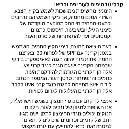
קבלי 10 טיפים לעור יפה ובריא:
הימנעי מחשיפות ממושכות לשמש בקיץ. הצבע
השזוף אמנם מחמיא, אך נזקי השמש הם נרחבים
וכמעט-מפחידים! החל מהופעה מוקדמת של
סימני הגיל, יובש בעור, חיספוס, כתמים
וקמטוטים ועד להתפתחות של סרטן העור.
בעת היציאה החוצה, בימי הקיץ החמים, השתמשי
במסנן קרינה עם SPF של לפחות 30. בארצנו
החמה, פחות מזה יהווה הגנה לא-מספקת. בידקי
שבמסנן הקרינה יש גם הגנה כנגד קרני UVA.
אלה הן הקרניים הגורמות להזדקנות העור,
כתמים והתפתחות סרטן העור. המספר הכתוב
ליד ה-SPF מתייחס להגנה כנגד קרני UVB בלבד.
אלה הן הקרניים העלולות לגרום לכוויות.
אמצי לך קרם עם נוגדי חמצון. בשמש הישראלית,
אנו חשופות למגוון של נזקים לעור. חלק מן
הנזקים יכולים נוגדי החימצון לתקן. ישנו מגוון
רחב של קרמים וסרומים שיכולים להתאים
למטרה זאת. כדאי להתייעץ עם גורם מקצועי