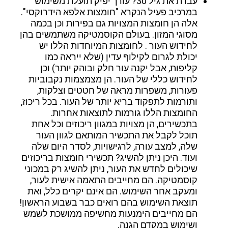
עברת את גיל 30? עורך יפיק תועלת משימוש
במרכיב פעיל הנקרא "חומצות אלפא הידרוקסי".
אלה הן חומצות המצויות גם בפירות וכן בכמה
מסוגי המזון. בעולם הקוסמטיקה משתמשים בהן
לחידוש העור . לחומצות המיוחדות הללו יש
יכולת לגרום לקילוף עדין (שלא ייראה כמו
קליפות, אבל יקנה עור חלק ובוהק יותר) וכן
לחידוש כללי של העור. הן מצמצמות נקבוביות
פעורות, משפרות מראה של חטטים וצלקות,
ותורמות לתפקוד בריא יותר של העור. בכל ריכוז,
החומצות הללו גורמות לתוצאות אחרות.
בתכשירים, הן מצויות במגוון ריכוזים וכל אחת
תוכל לקבל את התכשיר המותאם לגוון העור
שלה, למצב עורה, לרגישויות, לסדר היום שלה
ועוד. היכן ניתן להשיג? תכשירי חומצות בריכוזים
שיכולים לחדש את העור, ניתן להשיג רק במכוני
קוסמטיקה. הם מחייבים התאמה אישית לעור,
ומעקב אחר השימוש. הם אינם יקרים כלל, ואת
תוצאת השימוש בהם רואים כבר בשבוע הראשון!
הם מחייבים הימנעות מחשיפה ממושכת לשמש
ושימוש במקדם הגנה.