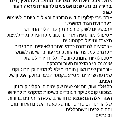
גדול. אבל היא תמיד מצריכה מחויבות לתהליך, וגם
בחירה נכונה. ישנם אמצעים להצערת מראה העור
כגון:
• תכשירי קילוף וחידוש מרוכזים ופעילים ביותר. לשימוש
בערב ועם הגנה מהשמש.
• תכשירים לשיקום העור תוך כדי הליך החידוש.
• טיפולי מזותרפיה, או יותר נכון: מיקרו-נידלינג – למיצוק,
הצערה וטיפול בקמטוטים.
• אמצעים להבהרת כתמי העור הלא-יפים והמבגרים…
• קרמים למניעת התהוות כתמי עור בחשיפה לשמש.
• טכנולוגיות שונות, כגון: IPL, גלי רדיו – לטיפול
אינטנסיבי במוצקות העור ובמרקם.
• וכמובן שגם מגוון חומרי מילוי לקמטים וכן הבוטוקס
שמרפה שרירים ומסייע בקמטי הבעה בחלק העליון של
הפנים.
כל אלה ועוד, הם אמצעים שקיימים הן בקליניקות והן
במכוני קוסמטיקה העובדים בשיטות מתקדמות לחידוש
העור. אלה הם אמצעים חדשים, שלא היו זמינים בדורות
של הורינו. הם פרי פיתוח של כעשר השנים האחרונות,
והם הולכים ומשתכללים.
ובינתיים…