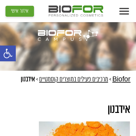
איזור אישי
אודות
מוצרים
פתח סרגל נג
תוצאות
מדיה
מאמרים
Biofor
>
מרכיבים פעילים במוצרים קוסמטיים
>
אידבנון
הדרכות
צור קשר
אידבנון
איתור קוסמטיקאית