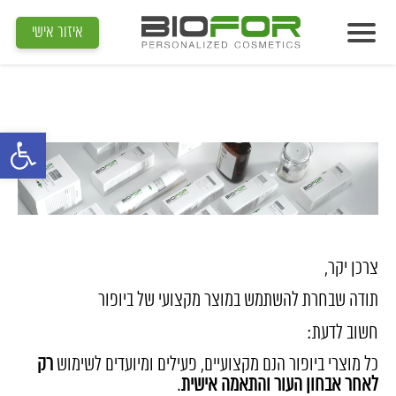
Biofor
>
אזהרת שימוש במוצרים
איזור אישי
אודות
מוצרים
פתח סרגל נג
תוצאות
מדיה
מאמרים
הדרכות
צרכן יקר,
תודה שבחרת להשתמש במוצר מקצועי של ביופור
צור קשר
חשוב לדעת:
איתור קוסמטיקאית
כל מוצרי ביופור הנם מקצועיים, פעילים ומיועדים לשימוש
רק
לאחר אבחון העור והתאמה אישית
.